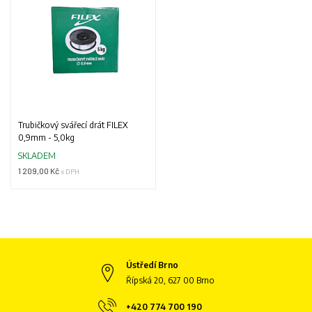
Trubičkový svářecí drát FILEX
0,9mm - 5,0kg
SKLADEM
1 209,00 Kč
s DPH
Ústředí Brno
Řípská 20, 627 00 Brno
+420 774 700 190