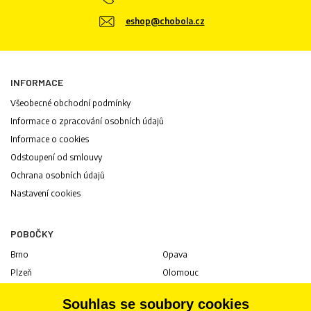
eshop@chobola.cz
INFORMACE
Všeobecné obchodní podmínky
Informace o zpracování osobních údajů
Informace o cookies
Odstoupení od smlouvy
Ochrana osobních údajů
Nastavení cookies
POBOČKY
Brno
Opava
Plzeň
Olomouc
Praha
Uherské Hradiště
Souhlas se soubory cookies
Jihlava
Pardubice