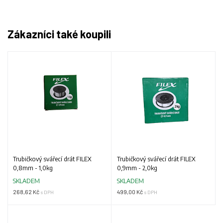
Zákazníci také koupili
Trubičkový svářecí drát FILEX
Trubičkový svářecí drát FILEX
0,8mm - 1,0kg
0,9mm - 2,0kg
SKLADEM
SKLADEM
268,62 Kč
499,00 Kč
s DPH
s DPH