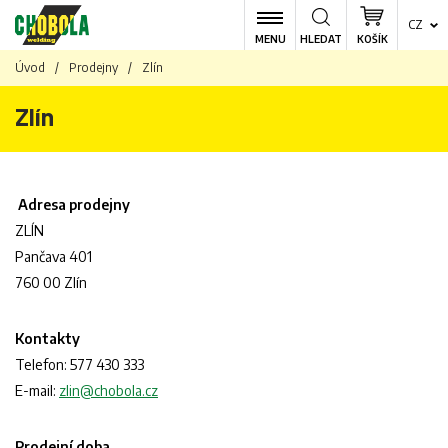
CZ
MENU
HLEDAT
KOŠÍK
Úvod
/
Prodejny
/
Zlín
Zlín
Adresa prodejny
ZLÍN
Pančava 401
760 00 Zlín
Kontakty
Telefon: 577 430 333
E-mail:
zlin@chobola.cz
Prodejní doba