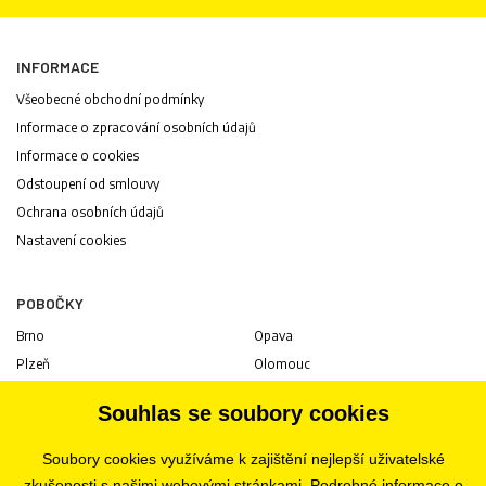
INFORMACE
Všeobecné obchodní podmínky
Informace o zpracování osobních údajů
Informace o cookies
Odstoupení od smlouvy
Ochrana osobních údajů
Nastavení cookies
POBOČKY
Brno
Opava
Plzeň
Olomouc
Praha
Uherské Hradiště
Souhlas se soubory cookies
Jihlava
Pardubice
Hradec Králové
Tábor
Soubory cookies využíváme k zajištění nejlepší uživatelské
Ostrava
Liberec
zkušenosti s našimi webovými stránkami. Podrobné informace o