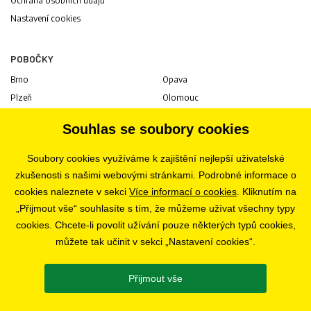
Ochrana osobních údajů
Nastavení cookies
POBOČKY
Brno
Opava
Plzeň
Olomouc
Praha
Uherské Hradiště
Souhlas se soubory cookies
Jihlava
Pardubice
Hradec Králové
Tábor
Soubory cookies využíváme k zajištění nejlepší uživatelské
Ostrava
Liberec
zkušenosti s našimi webovými stránkami. Podrobné informace o
Zlín
Bratislava
cookies naleznete v sekci
Více informací o cookies
. Kliknutím na
„Přijmout vše“ souhlasíte s tím, že můžeme užívat všechny typy
cookies. Chcete-li povolit užívání pouze některých typů cookies,
KARIÉRA
můžete tak učinit v sekci „Nastavení cookies“.
Volné pozice
Přijmout vše
SLEDUJTE NÁS