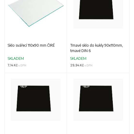
Sklo svářecí 110x90 mm ČIRÉ
Tmavé sklo do kukly 90x110mm,
tmavé DIN 6
SKLADEM
SKLADEM
7,14 Kč
29,94 Kč
s DPH
s DPH