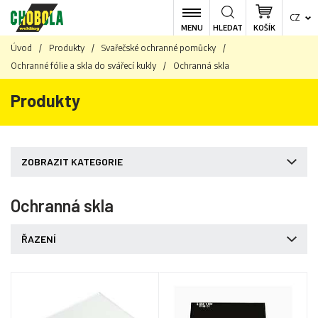
CZ
MENU
HLEDAT
KOŠÍK
Úvod
/
Produkty
/
Svařečské ochranné pomůcky
/
Ochranné fólie a skla do svářecí kukly
/
Ochranná skla
Produkty
ZOBRAZIT KATEGORIE
Ochranná skla
ŘAZENÍ