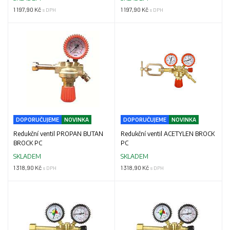
1 197,90 Kč
1 197,90 Kč
s DPH
s DPH
DOPORUČUJEME
NOVINKA
DOPORUČUJEME
NOVINKA
Redukční ventil PROPAN BUTAN
Redukční ventil ACETYLEN BROCK
BROCK PC
PC
SKLADEM
SKLADEM
1 318,90 Kč
1 318,90 Kč
s DPH
s DPH