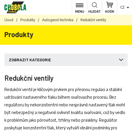
CZ
MENU
HLEDAT
KOŠÍK
Úvod
/
Produkty
/
Autogenní technika
/
Redukční ventily
Produkty
ZOBRAZIT KATEGORIE
Redukční ventily
Redukční ventil je klíčovým prvkem pro přesnou regulaci a stabilní
udržování nastaveného tlaku během svařovacího procesu. Bez
regulátoru by nekonzistentní nebo nesprávně nastavený tlak mohl
být nebezpečný a negativně ovlivnit kvalitu svařování, což by vedlo
k problémům jako pórovitost, trhliny nebo praskliny. Regulátor
poskytuje konzistentní tlak, který vytváří ideální podmínky pro