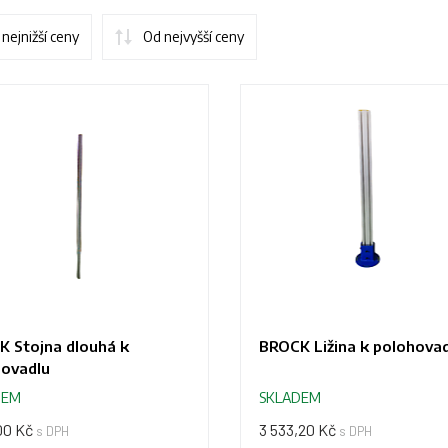
nejnižší ceny
Od nejvyšší ceny
 Stojna dlouhá k
BROCK Ližina k polohovad
hovadlu
DEM
SKLADEM
00 Kč
3 533,20 Kč
s DPH
s DPH