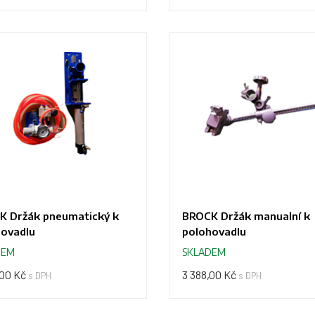
K Držák pneumatický k
BROCK Držák manualní k
hovadlu
polohovadlu
DEM
SKLADEM
,00 Kč
3 388,00 Kč
s DPH
s DPH