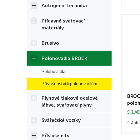
Autogenní technika
Přídavné svařovací
materiály
Brusivo
Polohovadla BROCK
Polohovadla
Příslušenství k polohovadlům
BROC
Plynové tlakové ocelové
polo
láhve, svařovací plyny
SKLA
Svářečské vozíky
4 356
Příslušenství