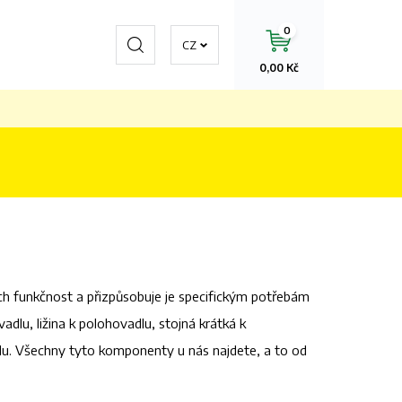
0
Hledat
CZ
0,00 Kč
ich funkčnost a přizpůsobuje je specifickým potřebám
adlu, ližina k polohovadlu, stojná krátká k
lu. Všechny tyto komponenty u nás najdete, a to od