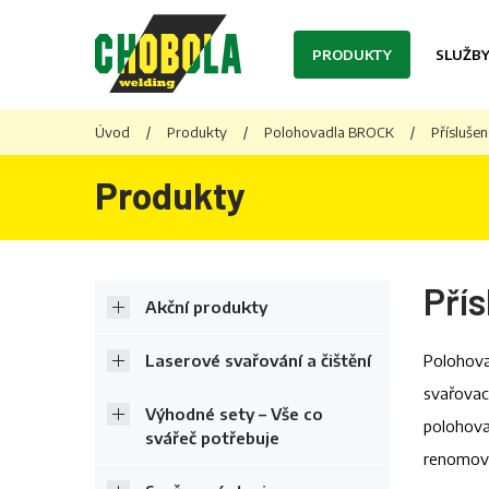
PRODUKTY
SLUŽB
Úvod
/
Produkty
/
Polohovadla BROCK
/
Přísluše
Produkty
Pří
Akční produkty
Laserové svařování a čištění
Polohovad
svařovací
Výhodné sety – Vše co
polohova
svářeč potřebuje
renomova