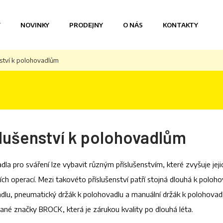
Y
NOVINKY
PRODEJNY
O NÁS
KONTAKTY
nství k polohovadlům
slušenství k polohovadlům
la pro sváření lze vybavit různým příslušenstvím, které zvyšuje jej
ch operací. Mezi takovéto příslušenství patří stojná dlouhá k polohov
dlu, pneumatický držák k polohovadlu a manuální držák k polohovad
né značky BROCK, která je zárukou kvality po dlouhá léta.