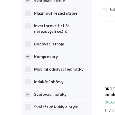
Svařovací stroje
Od 
Plazmové řezací stroje
Invertorové čističe
nerezových svárů
Bodovací stroje
Kompresory
Mobilní odsávací jednotky
Indukční ohřevy
BROCK
Svařovací hořáky
polo
SKLA
Svářečské kukly a brýle
1 573,