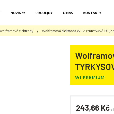
Y
NOVINKY
PRODEJNY
O NÁS
KONTAKTY
Wolframové elektrody
/
Wolframová elektroda WS 2 TYRKYSOVÁ Ø 3,2
Wolframov
TYRKYSOV
WI PREMIUM
243,66 Kč
s