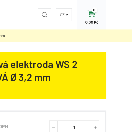
0
Hledat
CZ
0,00 Kč
 mm
á elektroda WS 2
Á Ø 3,2 mm
 DPH