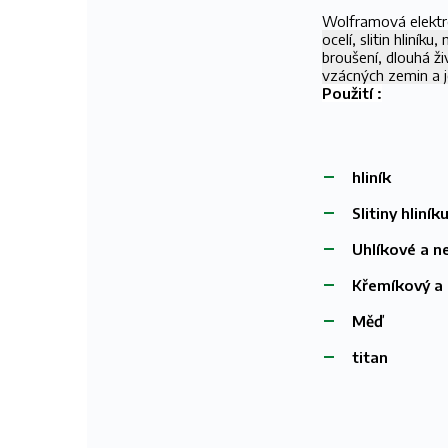
Wolframová elekt
ocelí, slitin hliníku
broušení, dlouhá ž
vzácných zemin a je
Použití :
hliník
Slitiny hliník
Uhlíkové a ne
Křemíkový a 
Měď
titan