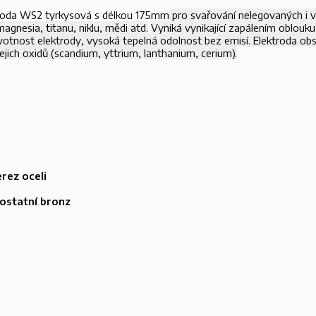
roda WS2 tyrkysová s délkou 175mm
pro svařování nelegovaných i 
, magnesia, titanu, niklu, mědi atd.
Vyniká vynikající zapálením oblouku
ivotnost elektrody, vysoká tepelná odolnost bez emisí. Elektroda ob
jich oxidů (scandium, yttrium, lanthanium, cerium).
u
rez oceli
ostatní bronz