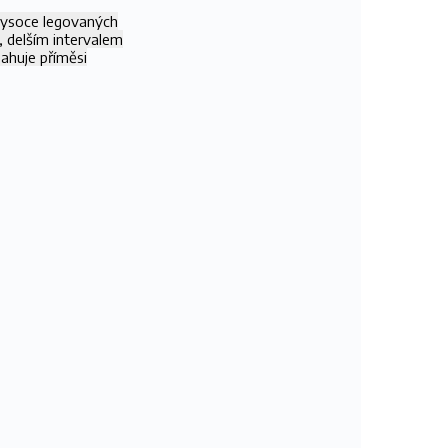
vysoce legovaných
, delším intervalem
sahuje příměsi