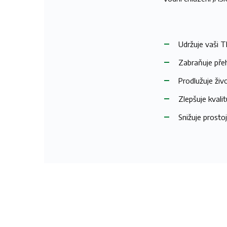
Udržuje vaši T
Zabraňuje přeh
Prodlužuje živ
Zlepšuje kvali
Snižuje prosto