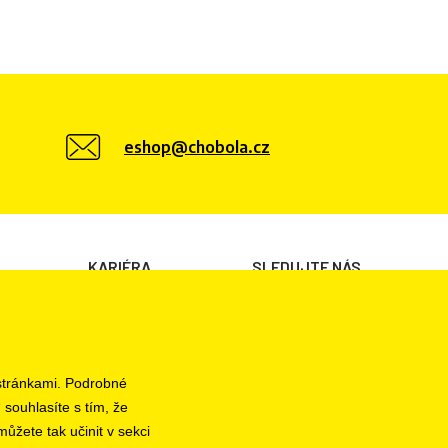
eshop@chobola.cz
KARIÉRA
SLEDUJTE NÁS
Volné pozice
 stránkami. Podrobné
 souhlasíte s tím, že
ůžete tak učinit v sekci