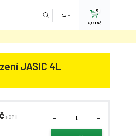
0
Hledat
CZ
0,00 Kč
azení JASIC 4L
Kč
s DPH