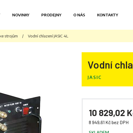
Y
NOVINKY
PRODEJNY
O NÁS
KONTAKTY
 ke strojům
/
Vodní chlazení JASIC 4L
Vodní chl
JASIC
10 829,02 
8 949,61 Kč bez DPH
SKLADEM