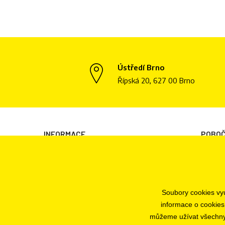
Ústředí Brno
Řípská 20, 627 00 Brno
INFORMACE
POBO
Všeobecné obchodní podmínky
Brno
Informace o zpracování osobních údajů
Plzeň
Informace o cookies
Praha
Soubory cookies vyu
Odstoupení od smlouvy
Jihlava
informace o cookies
Ochrana osobních údajů
můžeme užívat všechny t