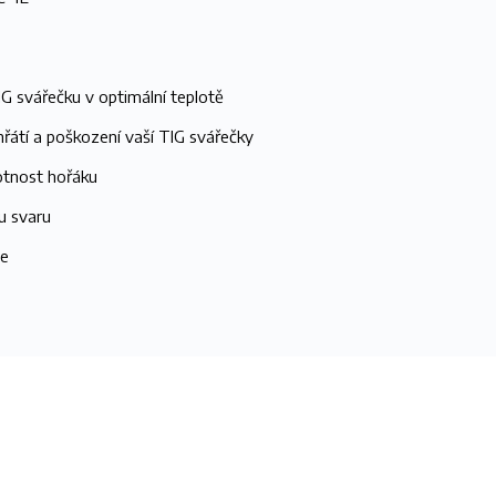
IG svářečku v optimální teplotě
řátí a poškození vaší TIG svářečky
otnost hořáku
tu svaru
je