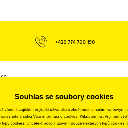
+420 774 700 190
ČKY
Opava
Hradec Králové
Tábor
Souhlas se soubory cookies
Olomouc
Ostrava
Liberec
Uherské Hradiště
Zlín
Bratislava
žíváme k zajištění nejlepší uživatelské zkušenosti s našimi webovými
Pardubice
 naleznete v sekci
Více informací o cookies
. Kliknutím na „Přijmout vše“
ypy cookies. Chcete-li povolit užívání pouze některých typů cookies, m