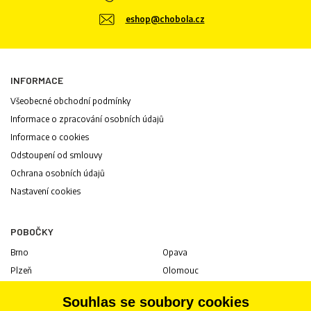
eshop@chobola.cz
INFORMACE
Všeobecné obchodní podmínky
Informace o zpracování osobních údajů
Informace o cookies
Odstoupení od smlouvy
Ochrana osobních údajů
Nastavení cookies
POBOČKY
Brno
Opava
Plzeň
Olomouc
Praha
Uherské Hradiště
Souhlas se soubory cookies
Jihlava
Pardubice