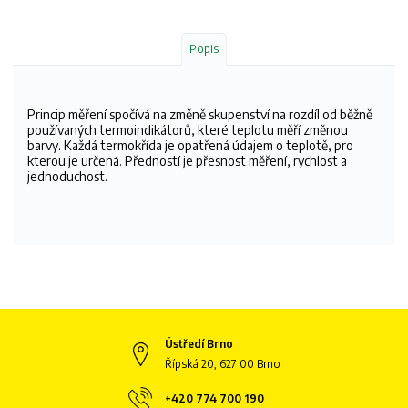
Popis
Princip měření spočívá na změně skupenství na rozdíl od běžně
používaných termoindikátorů, které teplotu měří změnou
barvy. Každá termokřída je opatřená údajem o teplotě, pro
kterou je určená. Předností je přesnost měření, rychlost a
jednoduchost.
Ústředí Brno
Řípská 20, 627 00 Brno
+420 774 700 190