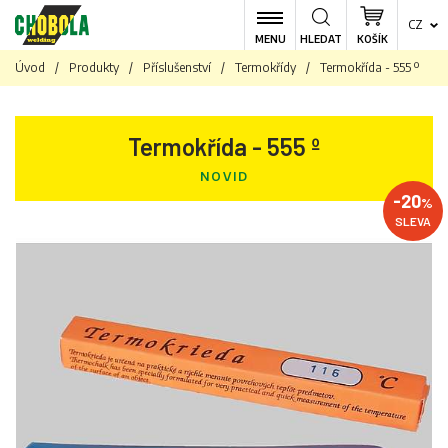
CZ
MENU
HLEDAT
KOŠÍK
Úvod
/
Produkty
/
Příslušenství
/
Termokřídy
/
Termokřída - 555 º
Termokřída - 555 º
NOVID
-20
%
SLEVA