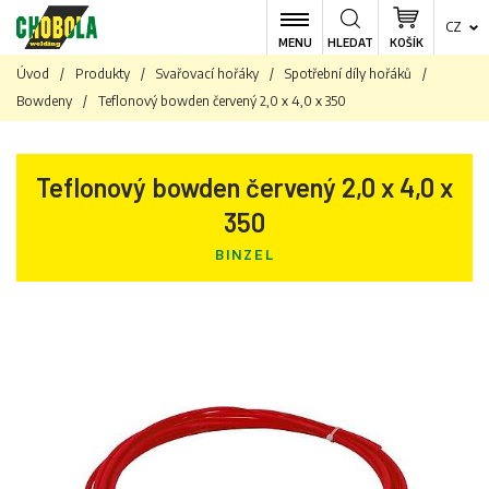
CZ
MENU
HLEDAT
KOŠÍK
Úvod
/
Produkty
/
Svařovací hořáky
/
Spotřební díly hořáků
/
Bowdeny
/
Teflonový bowden červený 2,0 x 4,0 x 350
Teflonový bowden červený 2,0 x 4,0 x
350
BINZEL