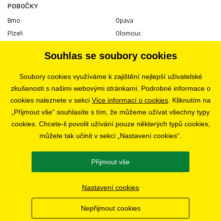
POBOČKY
Brno
Opava
Plzeň
Olomouc
Praha
Uherské Hradiště
Souhlas se soubory cookies
Jihlava
Pardubice
Hradec Králové
Tábor
Soubory cookies využíváme k zajištění nejlepší uživatelské
Ostrava
Liberec
zkušenosti s našimi webovými stránkami. Podrobné informace o
Zlín
Bratislava
cookies naleznete v sekci
Více informací o cookies
. Kliknutím na
„Přijmout vše“ souhlasíte s tím, že můžeme užívat všechny typy
cookies. Chcete-li povolit užívání pouze některých typů cookies,
KARIÉRA
můžete tak učinit v sekci „Nastavení cookies“.
Volné pozice
Přijmout vše
SLEDUJTE NÁS
Nastavení cookies
Nepřijmout cookies
© 2019 - 2026 CHOBOLA s.r.o.