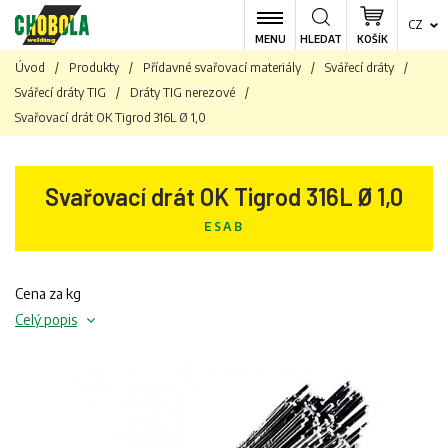
CZ
MENU
HLEDAT
KOŠÍK
Úvod
/
Produkty
/
Přídavné svařovací materiály
/
Svářecí dráty
/
Svářecí dráty TIG
/
Dráty TIG nerezové
/
Svařovací drát OK Tigrod 316L Ø 1,0
Svařovací drát OK Tigrod 316L Ø 1,0
ESAB
Cena za kg
Celý popis