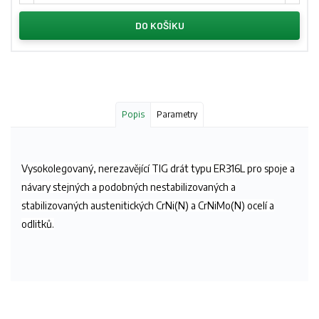
DO KOŠÍKU
Popis
Parametry
Vysokolegovaný, nerezavějící TIG drát typu ER316L pro spoje a
návary stejných a podobných nestabilizovaných a
stabilizovaných austenitických CrNi(N) a CrNiMo(N) ocelí a
odlitků.