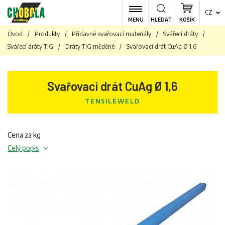
CZ
MENU
HLEDAT
KOŠÍK
Úvod
/
Produkty
/
Přídavné svařovací materiály
/
Svářecí dráty
/
Svářecí dráty TIG
/
Dráty TIG měděné
/
Svařovací drát CuAg Ø 1,6
Svařovací drát CuAg Ø 1,6
TENSILEWELD
Cena za kg
Celý popis