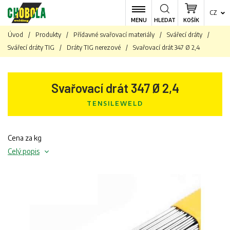
CZ
MENU
HLEDAT
KOŠÍK
Úvod
/
Produkty
/
Přídavné svařovací materiály
/
Svářecí dráty
/
Svářecí dráty TIG
/
Dráty TIG nerezové
/
Svařovací drát 347 Ø 2,4
Svařovací drát 347 Ø 2,4
TENSILEWELD
Cena za kg
Celý popis