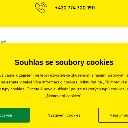
+420 774 700 190
ČKY
Opava
Hradec Králové
Tábor
Souhlas se soubory cookies
Olomouc
Ostrava
Liberec
Uherské Hradiště
Zlín
Bratislava
žíváme k zajištění nejlepší uživatelské zkušenosti s našimi webovými
Pardubice
 naleznete v sekci
Více informací o cookies
. Kliknutím na „Přijmout vše“
ypy cookies. Chcete-li povolit užívání pouze některých typů cookies, m
„Nastavení cookies“.
out vše
Nastavení cookies
Nepřijmou
© 2019 - 2026 CHOBOLA s.r.o.