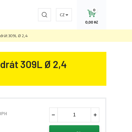
0
Hledat
CZ
0,00 Kč
 drát 309L Ø 2,4
drát 309L Ø 2,4
DPH