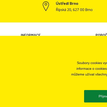
Ústředí Brno
Řípská 20, 627 00 Brno
INFORMACE
POBO
Všeobecné obchodní podmínky
Brno
Informace o zpracování osobních údajů
Plzeň
Informace o cookies
Praha
Soubory cookies vyu
Odstoupení od smlouvy
Jihlava
informace o cookies
Ochrana osobních údajů
můžeme užívat všechny t
Nastavení cookies
Přijm