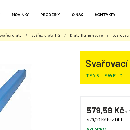
Y
NOVINKY
PRODEJNY
O NÁS
KONTAKTY
Svářecí dráty
/
Svářecí dráty TIG
/
Dráty TIG nerezové
/
Svařovací
Svařovací 
TENSILEWELD
579,59 Kč
s 
479,00 Kč bez DPH
SKLADEM