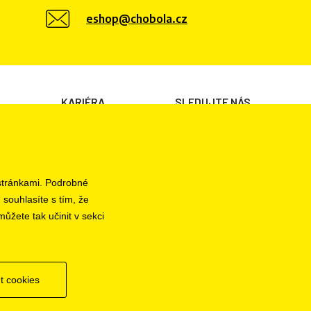
eshop@chobola.cz
KARIÉRA
SLEDUJTE NÁS
Volné pozice
 stránkami. Podrobné
 souhlasíte s tím, že
ůžete tak učinit v sekci
t cookies