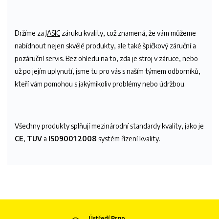
Držíme za
JASIC
záruku kvality, což znamená, že vám můžeme
nabídnout nejen skvělé produkty, ale také špičkový záruční a
pozáruční servis. Bez ohledu na to, zda je stroj v záruce, nebo
už po jejím uplynutí, jsme tu pro vás s naším týmem odborníků,
kteří vám pomohou s jakýmikoliv problémy nebo údržbou.
Všechny produkty splňují mezinárodní standardy kvality, jako je
CE
,
TUV
a
IS09001
:
2008
systém řízení kvality.
Ústředí Brno