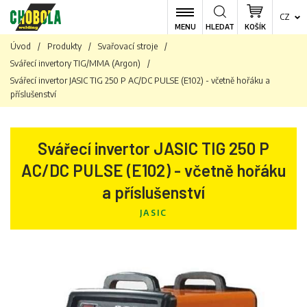
CZ
MENU
HLEDAT
KOŠÍK
Úvod
/
Produkty
/
Svařovací stroje
/
Svářecí invertory TIG/MMA (Argon)
/
Svářecí invertor JASIC TIG 250 P AC/DC PULSE (E102) - včetně hořáku a
příslušenství
Svářecí invertor JASIC TIG 250 P
AC/DC PULSE (E102) - včetně hořáku
a příslušenství
JASIC