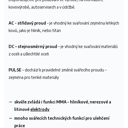
kovovýrobě, autoservisech a v údržbě.
AC - střídavý proud
– je vhodný ke svařování zejména lehkých
kovů, jako je hliník, nebo titan
DC – stejnosměrný proud
– je vhodný ke svařování materiálů
z oceli a ušlechtilé oceli
PULSE
– dochází k pravidelné změně svářecího proudu –
zejména pro tenké materiály
skvěle zvládá i funkci MMA – hliníkové, nerezové a
litinové
elektrody
mnoho svářecích technických funkcí pro ulehčení
práce