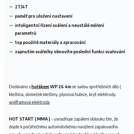
2T/4T
paměť pro uložení nastavení
inteligentní řízení sváření a neustálé měření
parametrů
top použité materiály a zpracování
zapnutím svářečky obnovíte poslední funkci svařování
Dodáváno s
hořákem
WP 26 4m
se sadou spotřebních dílů (
kleština, domeček kleštiny, plynová hubice, kryt elektrody.
wolframová elektroda
HOT START ( MMA )
- usnadňuje zapálení oblouku tím, že
dojde k počátečnímu automatickému navýšení zapalovacího