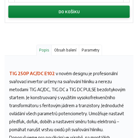
DO KOŠÍKU
Popis
Obsah balení
Parametry
TIG 250P AC/DC E102
v novém designu je profesionální
svařovací invertor určeny na svařování hliníku a nerezu
metodami TIG AC/DC, TIG DC a TIG DC PULSE bezdotykovým
startem. Je konstruovaný s využitím vysokofrekvenčního
transformátoru s feritovým jádrem a tranzistory. Jednoduché
ovládání všech parametrů potenciometry. Umožňuje nastavit
předfuk, dofuk, doběh a nastavení směru toku elektronů –
pomáhat narušit vrstvu oxidů při svařování hliníku.
Doporučujeme pro používání ve výrobě, na montážích,