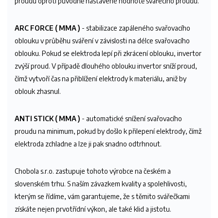
proudu oproti původně nastavené hodnotě svářecího proudu.
ARC FORCE
( MMA )
- stabilizace zapáleného svařovacího
oblouku v průběhu sváření v závislosti na délce svařovacího
oblouku. Pokud se elektroda lepí při zkrácení oblouku, invertor
zvýší proud. V případě dlouhého oblouku invertor sníží proud,
čímž vytvoří čas na přiblížení elektrody k materiálu, aniž by
oblouk zhasnul.
ANTI STICK
( MMA )
- automatické snížení svařovacího
proudu na minimum, pokud by došlo k přilepení elektrody, čímž
elektroda zchladne a lze ji pak snadno odtrhnout.
Chobola s.r.o. zastupuje tohoto výrobce na českém a
slovenském trhu. S naším závazkem kvality a spolehlivosti,
kterým se řídíme, vám garantujeme, že s těmito svářečkami
získáte nejen prvotřídní výkon, ale také klid a jistotu.