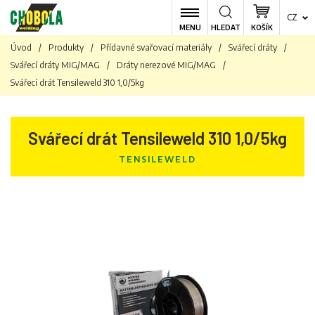
CZ
MENU
HLEDAT
KOŠÍK
Úvod
/
Produkty
/
Přídavné svařovací materiály
/
Svářecí dráty
/
Svářecí dráty MIG/MAG
/
Dráty nerezové MIG/MAG
/
Svářecí drát Tensileweld 310 1,0/5kg
Svářecí drát Tensileweld 310 1,0/5kg
TENSILEWELD