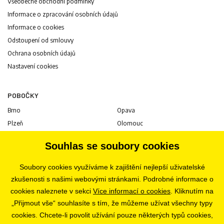
Všeobecné obchodní podmínky
Informace o zpracování osobních údajů
Informace o cookies
Odstoupení od smlouvy
Ochrana osobních údajů
Nastavení cookies
POBOČKY
Brno
Opava
Plzeň
Olomouc
Praha
Uherské Hradiště
Souhlas se soubory cookies
Jihlava
Pardubice
Hradec Králové
Tábor
Soubory cookies využíváme k zajištění nejlepší uživatelské
Ostrava
Liberec
zkušenosti s našimi webovými stránkami. Podrobné informace o
Zlín
Bratislava
cookies naleznete v sekci
Více informací o cookies
. Kliknutím na
„Přijmout vše“ souhlasíte s tím, že můžeme užívat všechny typy
cookies. Chcete-li povolit užívání pouze některých typů cookies,
KARIÉRA