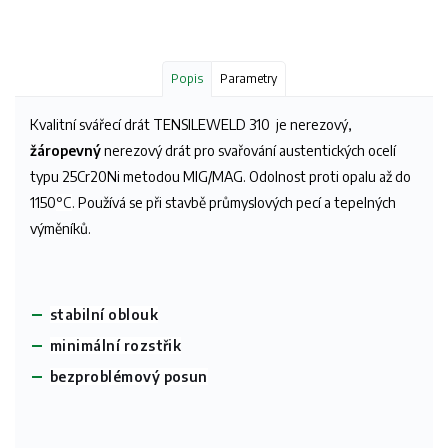
Popis
Parametry
Kvalitní svářecí drát TENSILEWELD 310
je nerezový,
žáropevný
nerezový drát pro svařování austentických ocelí
typu 25Cr20Ni metodou MIG/MAG. Odolnost proti opalu až do
1150
°C
. Používá se při stavbě průmyslových pecí a tepelných
výměníků.
stabilní oblouk
minimální rozstřik
bezproblémový posun