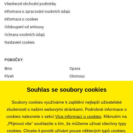
Všeobecné obchodní podmínky
Informace o zpracování osobních údajů
Informace o cookies
Odstoupení od smlouvy
Ochrana osobních údajů
Nastavení cookies
POBOČKY
Brno
Opava
Plzeň
Olomouc
Praha
Uherské Hradiště
Souhlas se soubory cookies
Jihlava
Pardubice
Hradec Králové
Tábor
Soubory cookies využíváme k zajištění nejlepší uživatelské
Ostrava
Liberec
zkušenosti s našimi webovými stránkami. Podrobné informace o
Zlín
Bratislava
cookies naleznete v sekci
Více informací o cookies
. Kliknutím na
„Přijmout vše“ souhlasíte s tím, že můžeme užívat všechny typy
cookies. Chcete-li povolit užívání pouze některých typů cookies,
KARIÉRA