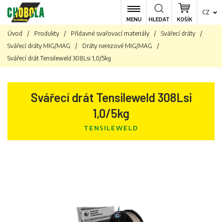
CZ
MENU
HLEDAT
KOŠÍK
Úvod
/
Produkty
/
Přídavné svařovací materiály
/
Svářecí dráty
/
Svářecí dráty MIG/MAG
/
Dráty nerezové MIG/MAG
/
Svářecí drát Tensileweld 308Lsi 1,0/5kg
Svářecí drát Tensileweld 308Lsi
1,0/5kg
TENSILEWELD