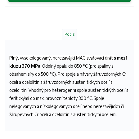
Popis
Plný, vysokolegovaný, nerezavějící MAG svařovací drát
s mezí
kluzu 370 MPa.
Odolný opalu do 850 °C (pro spaliny s
obsahem síry do 500 °C). Pro spoje a návary žáruvzdorných Cr
ocelí a ocelolitin a žáruvzdorných austenitických ocelí a
ocelolitin. Vhodný pro heterogenní spoje austenitických ocelí s
feritickými do max. provozní teploty 300 °C. Spoje
nelegovaných a nízkolegovaných ocelí nebo nerezavějících či
žárupevných Cr ocelí a ocelolitin s austenitickými ocelemi.