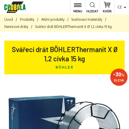
CZ
MENU
HLEDAT
KOŠÍK
Úvod
/
Produkty
/
Akční produkty
/
Svařovací materiály
/
Nerezové dráty
/
Svářecí drát BÖHLERThermanit X Ø 1,2 cívka 15 kg
Svářecí drát BÖHLERThermanit X Ø
1,2 cívka 15 kg
BÖHLER
-30
%
SLEVA