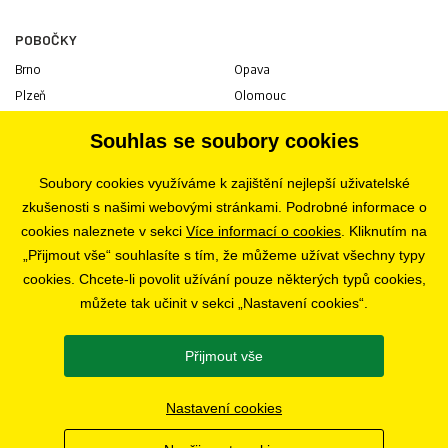
POBOČKY
Brno
Opava
Plzeň
Olomouc
Praha
Uherské Hradiště
Souhlas se soubory cookies
Jihlava
Pardubice
Hradec Králové
Tábor
Soubory cookies využíváme k zajištění nejlepší uživatelské
Ostrava
Liberec
zkušenosti s našimi webovými stránkami. Podrobné informace o
Zlín
Bratislava
cookies naleznete v sekci
Více informací o cookies
. Kliknutím na
„Přijmout vše“ souhlasíte s tím, že můžeme užívat všechny typy
cookies. Chcete-li povolit užívání pouze některých typů cookies,
KARIÉRA
můžete tak učinit v sekci „Nastavení cookies“.
Volné pozice
Přijmout vše
SLEDUJTE NÁS
Nastavení cookies