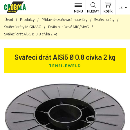
CZ
MENU
HLEDAT
KOŠÍK
Úvod
/
Produkty
/
Přídavné svařovací materiály
/
Svářecí dráty
/
Svářecí dráty MIG/MAG
/
Dráty hliníkové MIG/MAG
/
Svářecí drát AlSi5 Ø 0,8 cívka 2 kg
Svářecí drát AlSi5 Ø 0,8 cívka 2 kg
TENSILEWELD