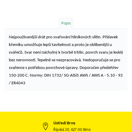
Popis
Nejpoužívanější drát pro svařování hliníkových slitin. Přídavek
křemíku umožňuje lepší tavitelnost a proto je oblíbenější u
svářečů. Svar není náchylný k tvorbě trhlin, povrch svaru je lesklý
bez nerovností. Tepelně se nezpracovává. Nedoporučuje se pro
svařence s potřebou povrchové úpravy. Doporučen předehřev
150-200 C. Normy: DIN 1732/ SG-AlSi5 AWS / AWS A - 5.10 - 92
/ ER4043
Ústředí Brno
Řípská 20, 627 00 Brno