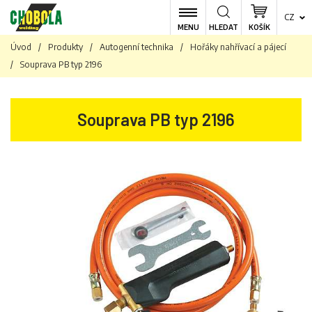
CZ
MENU
HLEDAT
KOŠÍK
Úvod
/
Produkty
/
Autogenní technika
/
Hořáky nahřívací a pájecí
/
Souprava PB typ 2196
Souprava PB typ 2196