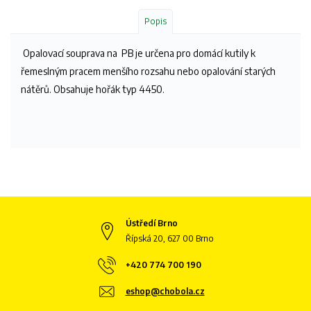
Popis
Opalovací souprava na PB je určena pro domácí kutily k
řemeslným pracem menšího rozsahu nebo opalování starých
nátěrů. Obsahuje hořák typ 4450.
Ústředí Brno
Řípská 20, 627 00 Brno
+420 774 700 190
eshop@chobola.cz