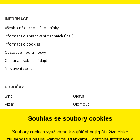
INFORMACE
Všeobecné obchodní podmínky
Informace o zpracování osobních údajů
Informace o cookies
Odstoupení od smlouvy
Ochrana osobních údajů
Nastavení cookies
POBOČKY
Brno
Opava
Plzeň
Olomouc
Praha
Uherské Hradiště
Souhlas se soubory cookies
Jihlava
Pardubice
Hradec Králové
Tábor
Soubory cookies využíváme k zajištění nejlepší uživatelské
Ostrava
Liberec
zkušenosti s našimi webovými stránkami. Podrobné informace o