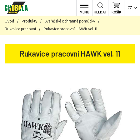
CZ
MENU
HLEDAT
KOŠÍK
Úvod
/
Produkty
/
Svařečské ochranné pomůcky
/
Rukavice pracovní
/
Rukavice pracovní HAWK vel. 11
Rukavice pracovní HAWK vel. 11