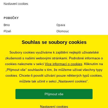
Nastavení cookies
POBOČKY
Brno
Opava
Plzeň
Olomouc
Praha
Uherské Hradiště
Souhlas se soubory cookies
Jihlava
Pardubice
Hradec Králové
Tábor
Soubory cookies využíváme k zajištění nejlepší uživatelské
Ostrava
Liberec
zkušenosti s našimi webovými stránkami. Podrobné informace o
Zlín
Bratislava
cookies naleznete v sekci
Více informací o cookies
. Kliknutím na
„Přijmout vše“ souhlasíte s tím, že můžeme užívat všechny typy
cookies. Chcete-li povolit užívání pouze některých typů cookies,
KARIÉRA
můžete tak učinit v sekci „Nastavení cookies“.
Volné pozice
Přijmout vše
SLEDUJTE NÁS
Nastavení cookies