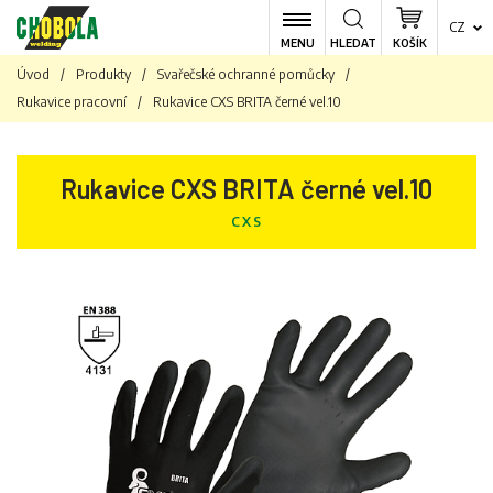
CZ
MENU
HLEDAT
KOŠÍK
Úvod
/
Produkty
/
Svařečské ochranné pomůcky
/
Rukavice pracovní
/
Rukavice CXS BRITA černé vel.10
Rukavice CXS BRITA černé vel.10
CXS