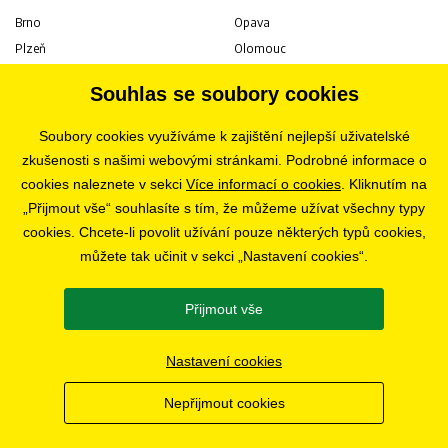
Brno
Opava
Plzeň
Olomouc
Praha
Uherské Hradiště
Souhlas se soubory cookies
Jihlava
Pardubice
Hradec Králové
Tábor
Soubory cookies využíváme k zajištění nejlepší uživatelské
Ostrava
Liberec
zkušenosti s našimi webovými stránkami. Podrobné informace o
Zlín
Bratislava
cookies naleznete v sekci
Více informací o cookies
. Kliknutím na
„Přijmout vše“ souhlasíte s tím, že můžeme užívat všechny typy
cookies. Chcete-li povolit užívání pouze některých typů cookies,
KARIÉRA
můžete tak učinit v sekci „Nastavení cookies“.
Volné pozice
Přijmout vše
SLEDUJTE NÁS
Nastavení cookies
Nepřijmout cookies
© 2019 - 2026 CHOBOLA s.r.o.