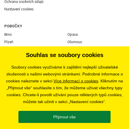
Ochrana osobních údajů
Nastavení cookies
POBOČKY
Brno
Opava
Plzeň
Olomouc
Praha
Uherské Hradiště
Souhlas se soubory cookies
Jihlava
Pardubice
Hradec Králové
Tábor
Soubory cookies využíváme k zajištění nejlepší uživatelské
Ostrava
Liberec
zkušenosti s našimi webovými stránkami. Podrobné informace o
Zlín
Bratislava
cookies naleznete v sekci
Více informací o cookies
. Kliknutím na
„Přijmout vše“ souhlasíte s tím, že můžeme užívat všechny typy
cookies. Chcete-li povolit užívání pouze některých typů cookies,
KARIÉRA
můžete tak učinit v sekci „Nastavení cookies“.
Volné pozice
Přijmout vše
SLEDUJTE NÁS