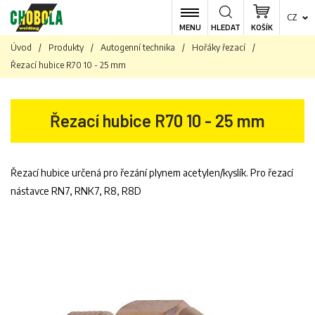
CZ
MENU
HLEDAT
KOŠÍK
Úvod
/
Produkty
/
Autogenní technika
/
Hořáky řezací
/
Řezací hubice R70 10 - 25 mm
Řezací hubice R70 10 - 25 mm
Řezací hubice určená pro řezání plynem acetylen/kyslík. Pro řezací
nástavce RN7, RNK7, R8, R8D