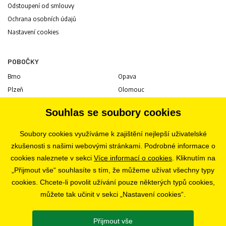
Odstoupení od smlouvy
Ochrana osobních údajů
Nastavení cookies
POBOČKY
Brno
Opava
Plzeň
Olomouc
Praha
Uherské Hradiště
Souhlas se soubory cookies
Jihlava
Pardubice
Hradec Králové
Tábor
Soubory cookies využíváme k zajištění nejlepší uživatelské
Ostrava
Liberec
zkušenosti s našimi webovými stránkami. Podrobné informace o
Zlín
Bratislava
cookies naleznete v sekci
Více informací o cookies
. Kliknutím na
„Přijmout vše“ souhlasíte s tím, že můžeme užívat všechny typy
cookies. Chcete-li povolit užívání pouze některých typů cookies,
KARIÉRA
můžete tak učinit v sekci „Nastavení cookies“.
Volné pozice
Přijmout vše
SLEDUJTE NÁS