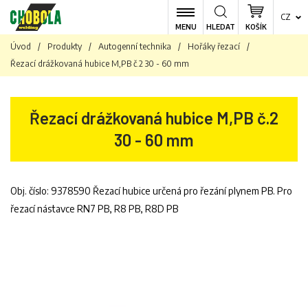
CZ
MENU
HLEDAT
KOŠÍK
Úvod
/
Produkty
/
Autogenní technika
/
Hořáky řezací
/
Řezací drážkovaná hubice M,PB č.2 30 - 60 mm
Řezací drážkovaná hubice M,PB č.2
30 - 60 mm
Obj. číslo: 9378590 Řezací hubice určená pro řezání plynem PB. Pro
řezací nástavce RN7 PB, R8 PB, R8D PB