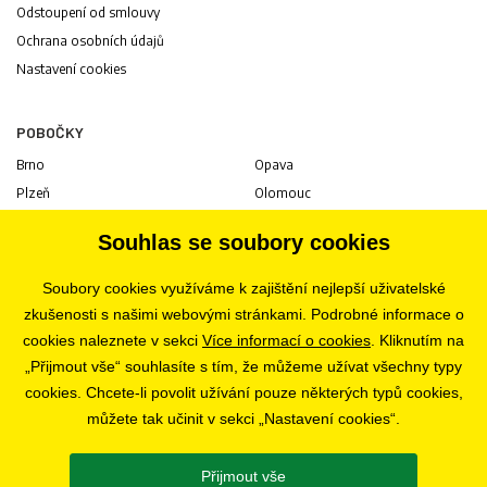
Odstoupení od smlouvy
Ochrana osobních údajů
Nastavení cookies
POBOČKY
Brno
Opava
Plzeň
Olomouc
Praha
Uherské Hradiště
Souhlas se soubory cookies
Jihlava
Pardubice
Hradec Králové
Tábor
Soubory cookies využíváme k zajištění nejlepší uživatelské
Ostrava
Liberec
zkušenosti s našimi webovými stránkami. Podrobné informace o
Zlín
Bratislava
cookies naleznete v sekci
Více informací o cookies
. Kliknutím na
„Přijmout vše“ souhlasíte s tím, že můžeme užívat všechny typy
cookies. Chcete-li povolit užívání pouze některých typů cookies,
KARIÉRA
můžete tak učinit v sekci „Nastavení cookies“.
Volné pozice
Přijmout vše
SLEDUJTE NÁS