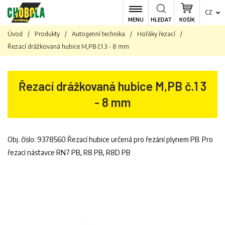
CZ
MENU
HLEDAT
KOŠÍK
Úvod
/
Produkty
/
Autogenní technika
/
Hořáky řezací
/
Řezací drážkovaná hubice M,PB č.1 3 - 8 mm
Řezací drážkovaná hubice M,PB č.1 3
- 8 mm
Obj. číslo: 9378560 Řezací hubice určená pro řezání plynem PB. Pro
řezací nástavce RN7 PB, R8 PB, R8D PB