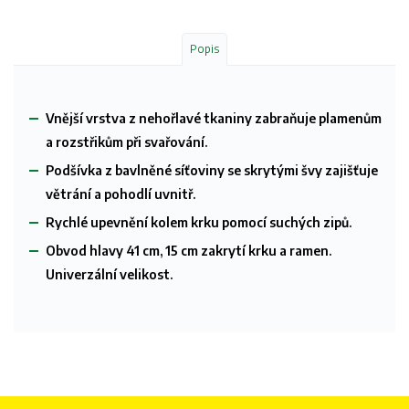
Popis
Vnější vrstva z nehořlavé tkaniny zabraňuje plamenům
a rozstřikům při svařování.
Podšívka z bavlněné síťoviny se skrytými švy zajišťuje
větrání a pohodlí uvnitř.
Rychlé upevnění kolem krku pomocí suchých zipů.
Obvod hlavy 41 cm, 15 cm zakrytí krku a ramen.
Univerzální velikost.