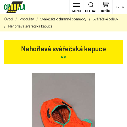
CZ
MENU
HLEDAT
KOŠÍK
Úvod
/
Produkty
/
Svařečské ochranné pomůcky
/
Svářečské oděvy
/
Nehořlavá svářečská kapuce
Nehořlavá svářečská kapuce
AP