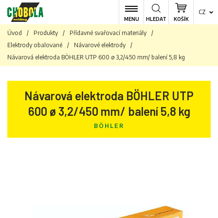
CZ
MENU
HLEDAT
KOŠÍK
Úvod
/
Produkty
/
Přídavné svařovací materiály
/
Elektrody obalované
/
Návarové elektrody
/
Návarová elektroda BÖHLER UTP 600 ø 3,2/450 mm/ balení 5,8 kg
Návarová elektroda BÖHLER UTP
600 ø 3,2/450 mm/ balení 5,8 kg
BÖHLER