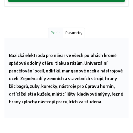
Popis
Parametry
Bazická elektroda pro návar ve všech polohách kromě
spádové odolný otěru, tlaku a rázům. Univerzální
pancéřování ocelí, odlitků, manganové oceli a nástrojové
oceli. Zejména díly zemních a stavebních strojů, hrany
lžic bagrů, zuby, korečky, nástroje pro úpravu hornin,
drtící čelisti a kužele, mlátící lišty, kladivové mlýny, řezné
hrany i plochy nástrojů pracujících za studena.