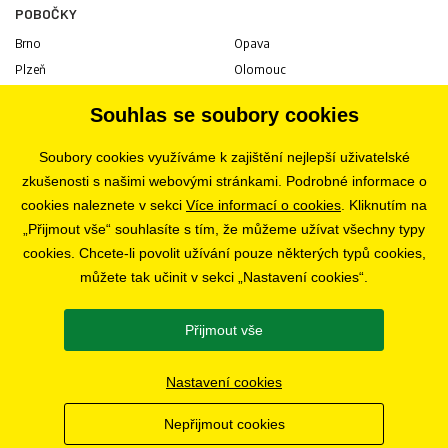
POBOČKY
Brno
Opava
Plzeň
Olomouc
Praha
Uherské Hradiště
Souhlas se soubory cookies
Jihlava
Pardubice
Hradec Králové
Tábor
Soubory cookies využíváme k zajištění nejlepší uživatelské
Ostrava
Liberec
zkušenosti s našimi webovými stránkami. Podrobné informace o
Zlín
Bratislava
cookies naleznete v sekci
Více informací o cookies
. Kliknutím na
„Přijmout vše“ souhlasíte s tím, že můžeme užívat všechny typy
cookies. Chcete-li povolit užívání pouze některých typů cookies,
KARIÉRA
můžete tak učinit v sekci „Nastavení cookies“.
Volné pozice
Přijmout vše
SLEDUJTE NÁS
Nastavení cookies
Nepřijmout cookies
© 2019 - 2026 CHOBOLA s.r.o.