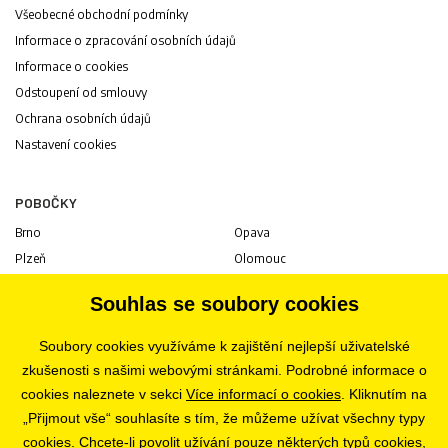
Všeobecné obchodní podmínky
Informace o zpracování osobních údajů
Informace o cookies
Odstoupení od smlouvy
Ochrana osobních údajů
Nastavení cookies
POBOČKY
Brno
Opava
Plzeň
Olomouc
Praha
Uherské Hradiště
Souhlas se soubory cookies
Jihlava
Pardubice
Hradec Králové
Tábor
Soubory cookies využíváme k zajištění nejlepší uživatelské
Ostrava
Liberec
zkušenosti s našimi webovými stránkami. Podrobné informace o
Zlín
Bratislava
cookies naleznete v sekci
Více informací o cookies
. Kliknutím na
„Přijmout vše“ souhlasíte s tím, že můžeme užívat všechny typy
cookies. Chcete-li povolit užívání pouze některých typů cookies,
KARIÉRA