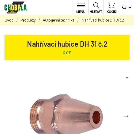
CZ
MENU
HLEDAT
KOŠÍK
Úvod
/
Produkty
/
Autogenní technika
/
Nahřívací hubice DH 31 č.2
Nahřívací hubice DH 31 č.2
GCE