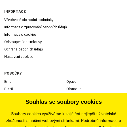
INFORMACE
Všeobecné obchodní podmínky
Informace o zpracování osobních údajů
Informace o cookies
Odstoupení od smlouvy
Ochrana osobních údajů
Nastavení cookies
POBOČKY
Brno
Opava
Plzeň
Olomouc
Praha
Uherské Hradiště
Souhlas se soubory cookies
Jihlava
Pardubice
Hradec Králové
Tábor
Soubory cookies využíváme k zajištění nejlepší uživatelské
Ostrava
Liberec
zkušenosti s našimi webovými stránkami. Podrobné informace o
Zlín
Bratislava