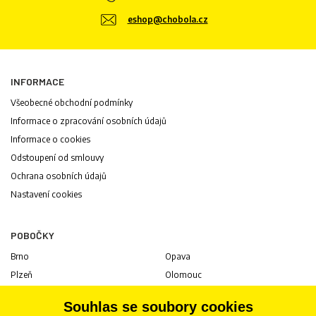
eshop@chobola.cz
INFORMACE
Všeobecné obchodní podmínky
Informace o zpracování osobních údajů
Informace o cookies
Odstoupení od smlouvy
Ochrana osobních údajů
Nastavení cookies
POBOČKY
Brno
Opava
Plzeň
Olomouc
Praha
Uherské Hradiště
Souhlas se soubory cookies
Jihlava
Pardubice