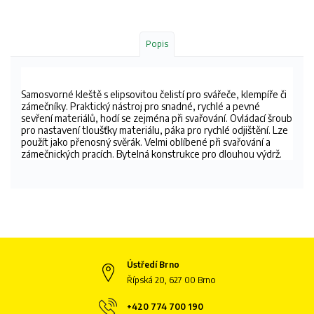
Popis
Samosvorné kleště s
elipsovitou čelistí
pro svářeče, klempíře či
zámečníky. Praktický nástroj pro snadné, rychlé a pevné
sevření materiálů, hodí se zejména při svařování. Ovládací šroub
pro nastavení tloušťky materiálu, páka pro rychlé odjištění.
Lze
použít jako přenosný svěrák. Velmi oblíbené při svařování a
zámečnických pracích. Bytelná konstrukce pro dlouhou výdrž.
Ústředí Brno
Řípská 20, 627 00 Brno
+420 774 700 190