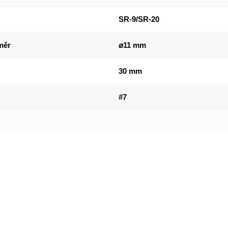
SR-9/SR-20
měr
⌀11 mm
30 mm
#7