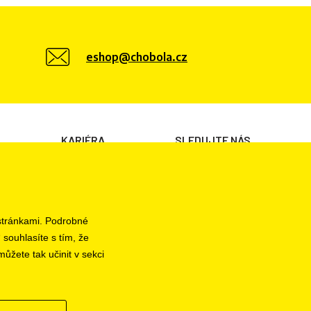
eshop@chobola.cz
KARIÉRA
SLEDUJTE NÁS
Volné pozice
 stránkami. Podrobné
 souhlasíte s tím, že
ůžete tak učinit v sekci