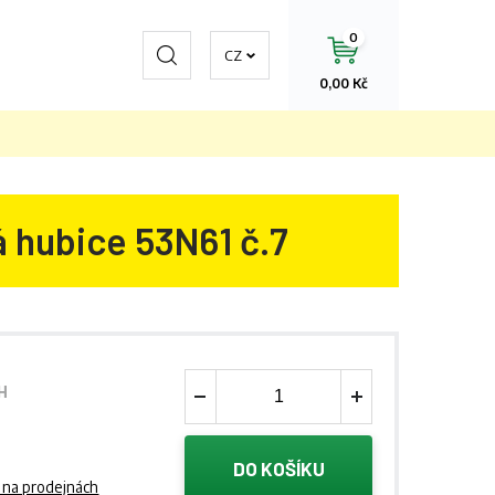
0
Hledat
CZ
0,00 Kč
 hubice 53N61 č.7
H
DO KOŠÍKU
 na prodejnách