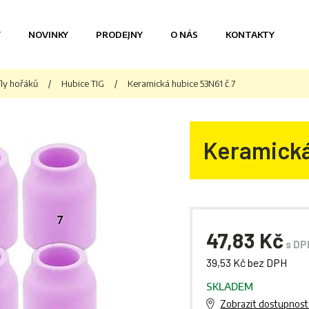
Y
NOVINKY
PRODEJNY
O NÁS
KONTAKTY
íly hořáků
/
Hubice TIG
/
Keramická hubice 53N61 č.7
Keramická
47,83 Kč
s DP
39,53 Kč bez DPH
SKLADEM
Zobrazit dostupnost