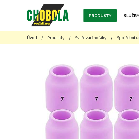
PRODUKTY
SLUŽB
Úvod
/
Produkty
/
Svařovací hořáky
/
Spotřební d