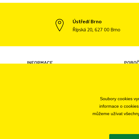
Ústředí Brno
Řípská 20, 627 00 Brno
INFORMACE
POBO
Všeobecné obchodní podmínky
Brno
Informace o zpracování osobních údajů
Plzeň
Informace o cookies
Praha
Soubory cookies vyu
Odstoupení od smlouvy
Jihlava
informace o cookies
Ochrana osobních údajů
můžeme užívat všechny t
Nastavení cookies