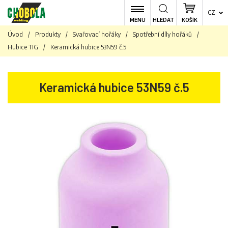
CZ
MENU
HLEDAT
KOŠÍK
Úvod
/
Produkty
/
Svařovací hořáky
/
Spotřební díly hořáků
/
Hubice TIG
/
Keramická hubice 53N59 č.5
Keramická hubice 53N59 č.5