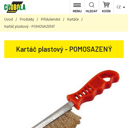
CZ
MENU
HLEDAT
KOŠÍK
Úvod
/
Produkty
/
Příslušenství
/
Kartáče
/
Kartáč plastový - POMOSAZENÝ
Kartáč plastový - POMOSAZENÝ