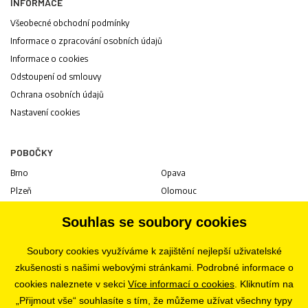
INFORMACE
Všeobecné obchodní podmínky
Informace o zpracování osobních údajů
Informace o cookies
Odstoupení od smlouvy
Ochrana osobních údajů
Nastavení cookies
POBOČKY
Brno
Opava
Plzeň
Olomouc
Praha
Uherské Hradiště
Souhlas se soubory cookies
Jihlava
Pardubice
Hradec Králové
Tábor
Soubory cookies využíváme k zajištění nejlepší uživatelské
Ostrava
Liberec
zkušenosti s našimi webovými stránkami. Podrobné informace o
Zlín
Bratislava
cookies naleznete v sekci
Více informací o cookies
. Kliknutím na
„Přijmout vše“ souhlasíte s tím, že můžeme užívat všechny typy