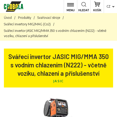
CZ
MENU
HLEDAT
KOŠÍK
Úvod
/
Produkty
/
Svařovací stroje
/
Svářecí invertory MIG/MAG (Co2)
/
Svářecí invertor JASIC MIG/MMA 350 s vodním chlazením (N222) - včetně
vozíku, chlazení a příslušenství
Svářecí invertor JASIC MIG/MMA 350
s vodním chlazením (N222) - včetně
vozíku, chlazení a příslušenství
JASIC