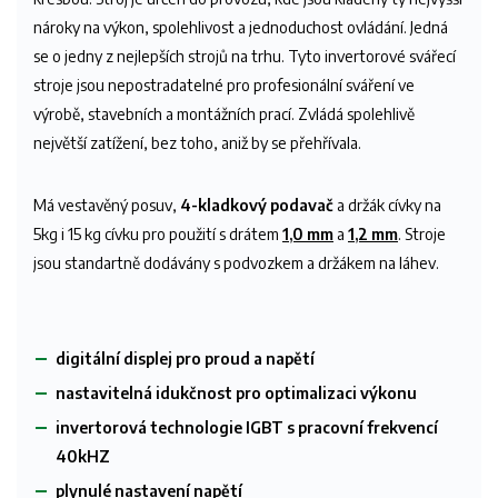
nároky na výkon, spolehlivost a jednoduchost ovládání. Jedná
se o jedny z nejlepších strojů na trhu. Tyto invertorové svářecí
stroje jsou nepostradatelné pro profesionální sváření ve
výrobě, stavebních a montážních prací. Zvládá spolehlivě
největší zatížení, bez toho, aniž by se přehřívala.
Má vestavěný posuv,
4-kladkový podavač
a držák cívky na
5kg i 15 kg cívku pro použití s drátem
1,0 mm
a
1,2 mm
. Stroje
jsou standartně dodávány s podvozkem a držákem na láhev.
digitální displej pro proud a napětí
nastavitelná idukčnost pro optimalizaci výkonu
invertorová technologie IGBT s pracovní frekvencí
40kHZ
plynulé nastavení napětí