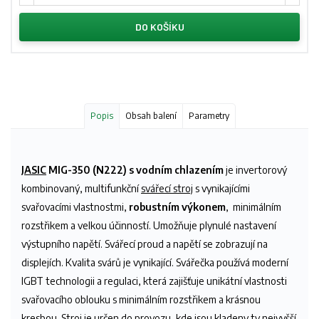
DO KOŠÍKU
Popis
Obsah balení
Parametry
JASIC
MIG-350 (N222)
s vodním chlazením
je invertorový
kombinovaný, multifunkční
svářecí stroj
s vynikajícími
svařovacími vlastnostmi,
robustním výkonem
,
minimálním
rozstřikem a velkou účinností. Umožňuje plynulé nastavení
výstupního napětí. Svářecí proud a napětí se zobrazují na
displejích. Kvalita svárů je vynikající. Svářečka používá moderní
IGBT technologii a regulaci, která zajišťuje unikátní vlastnosti
svařovacího oblouku s minimálním rozstřikem a krásnou
kresbou. Stroj je určen do provozu, kde jsou kladeny ty nejvyšší