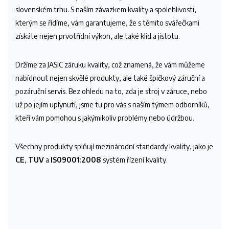
slovenském trhu. S naším závazkem kvality a spolehlivosti,
kterým se řídíme, vám garantujeme, že s těmito svářečkami
získáte nejen prvotřídní výkon, ale také klid a jistotu.
Držíme za JASIC záruku kvality, což znamená, že vám můžeme
nabídnout nejen skvělé produkty, ale také špičkový záruční a
pozáruční servis. Bez ohledu na to, zda je stroj v záruce, nebo
už po jejím uplynutí, jsme tu pro vás s naším týmem odborníků,
kteří vám pomohou s jakýmikoliv problémy nebo údržbou.
Všechny produkty splňují mezinárodní standardy kvality, jako je
CE
,
TUV
a
IS09001
:
2008
systém řízení kvality.