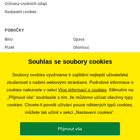
Ochrana osobních údajů
Nastavení cookies
POBOČKY
Brno
Opava
Plzeň
Olomouc
Praha
Uherské Hradiště
Souhlas se soubory cookies
Jihlava
Pardubice
Hradec Králové
Tábor
Soubory cookies využíváme k zajištění nejlepší uživatelské
Ostrava
Liberec
zkušenosti s našimi webovými stránkami. Podrobné informace o
Zlín
Bratislava
cookies naleznete v sekci
Více informací o cookies
. Kliknutím na
„Přijmout vše“ souhlasíte s tím, že můžeme užívat všechny typy
cookies. Chcete-li povolit užívání pouze některých typů cookies,
KARIÉRA
můžete tak učinit v sekci „Nastavení cookies“.
Volné pozice
Přijmout vše
SLEDUJTE NÁS