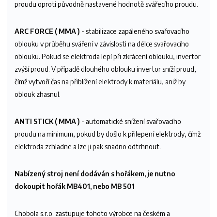
proudu oproti původně nastavené hodnotě svářecího proudu.
ARC FORCE
( MMA )
- stabilizace zapáleného svařovacího
oblouku v průběhu sváření v závislosti na délce svařovacího
oblouku. Pokud se elektroda lepí při zkrácení oblouku, invertor
zvýší proud. V případě dlouhého oblouku invertor sníží proud,
čímž vytvoří čas na přiblížení
elektrody
k materiálu, aniž by
oblouk zhasnul.
ANTI STICK ( MMA )
- automatické snížení svařovacího
proudu na minimum, pokud by došlo k přilepení elektrody, čímž
elektroda zchladne a lze ji pak snadno odtrhnout.
Nabízený stroj není dodáván s
hořákem
, je nutno
dokoupit hořák MB401, nebo MB 501
Chobola s.r.o. zastupuje tohoto výrobce na českém a