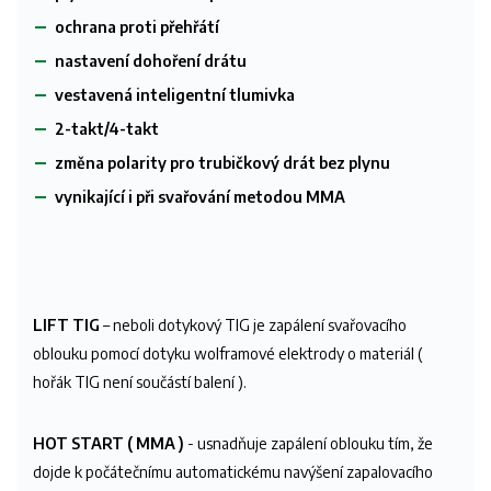
ochrana proti přehřátí
nastavení dohoření drátu
vestavená inteligentní tlumivka
2-takt/4-takt
změna polarity pro trubičkový drát bez plynu
vynikající i při svařování metodou MMA
LIFT TIG
– neboli dotykový TIG je zapálení svařovacího
oblouku pomocí dotyku wolframové elektrody o materiál (
hořák TIG není součástí balení ).
HOT START
( MMA )
- usnadňuje zapálení oblouku tím, že
dojde k počátečnímu automatickému navýšení zapalovacího