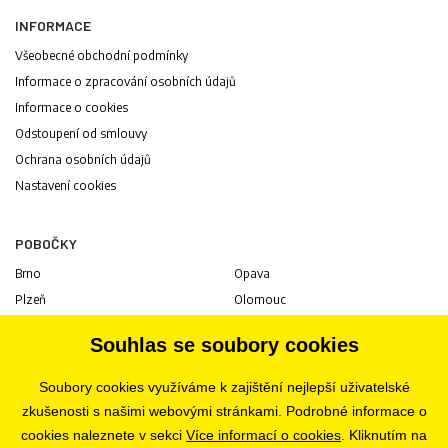
INFORMACE
Všeobecné obchodní podmínky
Informace o zpracování osobních údajů
Informace o cookies
Odstoupení od smlouvy
Ochrana osobních údajů
Nastavení cookies
POBOČKY
Brno
Opava
Plzeň
Olomouc
Praha
Uherské Hradiště
Souhlas se soubory cookies
Jihlava
Pardubice
Hradec Králové
Tábor
Soubory cookies využíváme k zajištění nejlepší uživatelské
Ostrava
Liberec
zkušenosti s našimi webovými stránkami. Podrobné informace o
Zlín
Bratislava
cookies naleznete v sekci
Více informací o cookies
. Kliknutím na