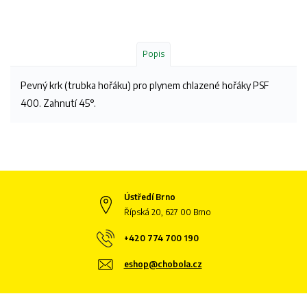
Popis
Pevný krk (trubka hořáku) pro plynem chlazené hořáky PSF
400. Zahnutí 45°.
Ústředí Brno
Řípská 20, 627 00 Brno
+420 774 700 190
eshop@chobola.cz