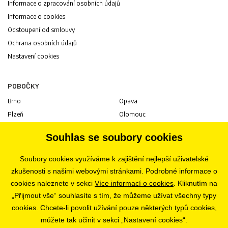
Informace o zpracování osobních údajů
Informace o cookies
Odstoupení od smlouvy
Ochrana osobních údajů
Nastavení cookies
POBOČKY
Brno
Opava
Plzeň
Olomouc
Praha
Uherské Hradiště
Souhlas se soubory cookies
Jihlava
Pardubice
Hradec Králové
Tábor
Soubory cookies využíváme k zajištění nejlepší uživatelské
Ostrava
Liberec
zkušenosti s našimi webovými stránkami. Podrobné informace o
Zlín
Bratislava
cookies naleznete v sekci
Více informací o cookies
. Kliknutím na
„Přijmout vše“ souhlasíte s tím, že můžeme užívat všechny typy
cookies. Chcete-li povolit užívání pouze některých typů cookies,
KARIÉRA
můžete tak učinit v sekci „Nastavení cookies“.
Volné pozice