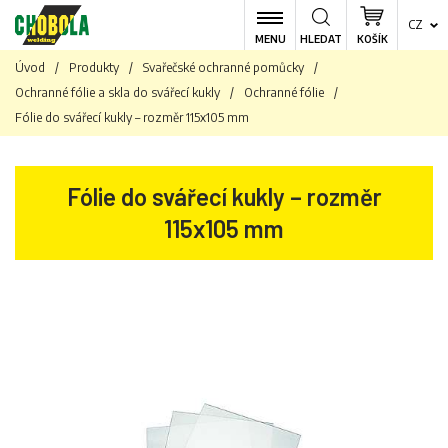
CZ
MENU
HLEDAT
KOŠÍK
Úvod
/
Produkty
/
Svařečské ochranné pomůcky
/
Ochranné fólie a skla do svářecí kukly
/
Ochranné fólie
/
Fólie do svářecí kukly – rozměr 115x105 mm
Fólie do svářecí kukly – rozměr
115x105 mm