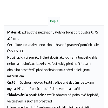
Popis
Zdravotně nezávadný Polykarbonát o tloušťce 0,75
Materiál:
až 1 mm.
Certifikováno a schváleno jako ochranná pracovní pomůcka dle
ČSN EN 166.
Použití:
Krycí zorníky (fólie) slouží jako ochrana tmavého skla
nebo samostmívací kazety svářecí kukly před nečistotami
okolního prostředí, před poškrábáním a před odletujícím
materiálem.
Čištění:
Suchou měkkou textílií, případně slabým roztokem
mýdla. Následně opláchnout čistou vodou a osušit.
Skladování a použitelnost:
Skladování při pokojové teplotě,
ve tmavém a suchém prostředí.
Likvidace:
Jako tuhý směsný odpad ukládáním na skládky.