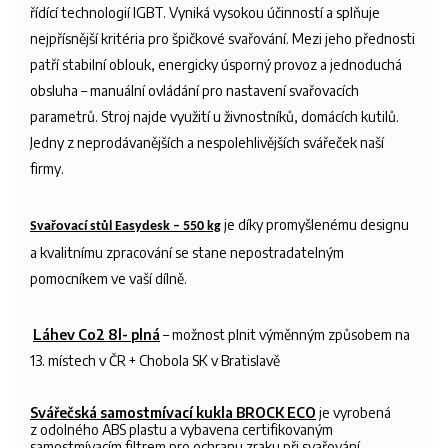
řídící technologií IGBT. Vyniká vysokou účinností a splňuje
nejpřísnější kritéria pro špičkové svařování. Mezi jeho přednosti
patří stabilní oblouk, energicky úsporný provoz a jednoduchá
obsluha – manuální ovládání pro nastavení svařovacích
parametrů. Stroj najde využití u živnostníků, domácích kutilů.
Jedny z neprodávanějších a nespolehlivějších svářeček naší
firmy.
je díky promyšlenému designu
Svařovací stůl Easydesk – 550 kg
a kvalitnímu zpracování se stane nepostradatelným
pomocníkem ve vaší dílně.
Láhev Co2 8l- plná
–
možnost plnit výměnným způsobem na
13. místech v ČR + Chobola SK v Bratislavě
Svářečská samostmívací kukla BROCK ECO
je vyrobená
z odolného ABS plastu a vybavena certifikovaným
samostmívacím filtrem pro ochranu zraku při svařování.