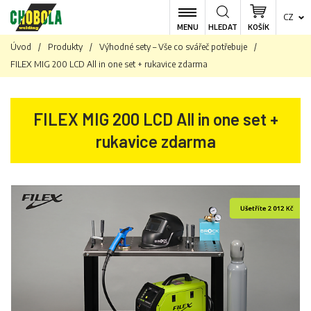
CZ
MENU
HLEDAT
KOŠÍK
Úvod
/
Produkty
/
Výhodné sety – Vše co svářeč potřebuje
/
FILEX MIG 200 LCD All in one set + rukavice zdarma
FILEX MIG 200 LCD All in one set +
rukavice zdarma