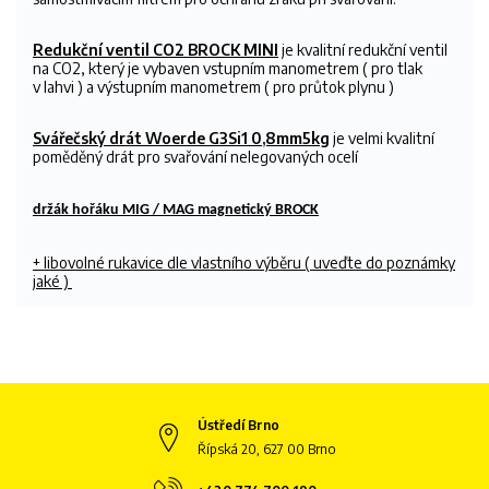
Redukční ventil CO2 BROCK MINI
je kvalitní redukční ventil
na CO2, který je vybaven vstupním manometrem ( pro tlak
v lahvi ) a výstupním manometrem ( pro průtok plynu )
Svářečský drát Woerde G3Si1 0,8mm5kg
je velmi kvalitní
poměděný drát pro svařování nelegovaných ocelí
držák hořáku MIG / MAG magnetický BROCK
+ libovolné rukavice dle vlastního výběru
( uveďte do poznámky
jaké )
Ústředí Brno
Řípská 20, 627 00 Brno