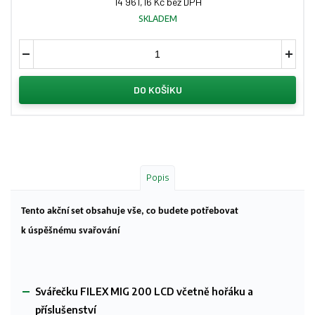
14 961,16 Kč bez DPH
SKLADEM
DO KOŠÍKU
Popis
Tento akční set obsahuje vše, co budete potřebovat
k úspěšnému svařování
Svářečku FILEX MIG 200 LCD včetně hořáku a
příslušenství