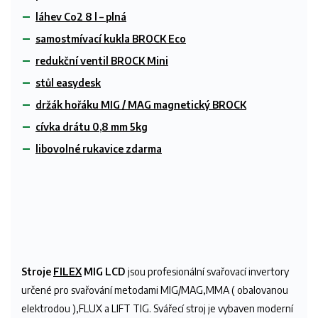
láhev Co2 8 l – plná
samostmívací kukla BROCK Eco
redukční ventil BROCK Mini
stůl easydesk
držák hořáku MIG / MAG magnetický BROCK
cívka drátu 0,8 mm 5kg
libovolné rukavice zdarma
Stroje
FILEX
MIG LCD
jsou profesionální svařovací invertory
určené pro svařování metodami MIG/MAG,MMA ( obalovanou
elektrodou ),FLUX a LIFT TIG. Svářecí stroj je vybaven moderní