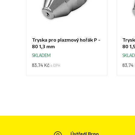
Tryska pro plazmový hořák P -
Trysk
80 1,3 mm
80 1,
SKLADEM
SKLA
83,74 Kč
83,74
s DPH
Ústředí Brno