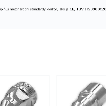
plňují mezinárodní standardy kvality, jako je
CE
,
TUV
a
IS09001
:
2