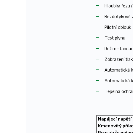
Hloubka řezu (
Bezdotykové 
Pilotní oblouk
T
est plynu
Režim standar
Zobrazení tla
Automatická k
Automatická k
Tepelná ochra
Napájecí napětí
Kmenovitý přík
Rozsah řezného