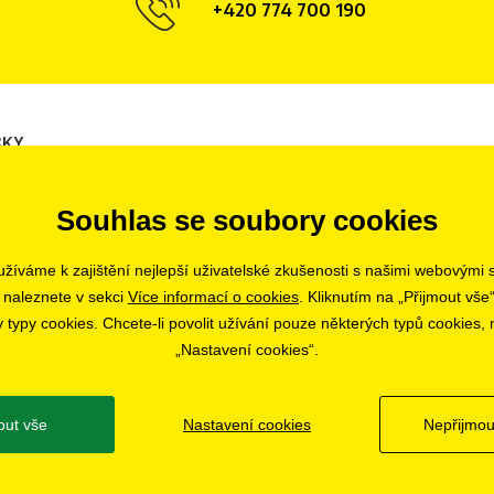
+420 774 700 190
ČKY
Opava
Hradec Králové
Tábor
Souhlas se soubory cookies
Olomouc
Ostrava
Liberec
Uherské Hradiště
Zlín
Bratislava
žíváme k zajištění nejlepší uživatelské zkušenosti s našimi webovými
Pardubice
 naleznete v sekci
Více informací o cookies
. Kliknutím na „Přijmout vše“
ypy cookies. Chcete-li povolit užívání pouze některých typů cookies, m
„Nastavení cookies“.
out vše
Nastavení cookies
Nepřijmou
© 2019 - 2026 CHOBOLA s.r.o.