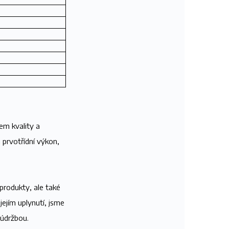
em kvality a
 prvotřídní výkon,
rodukty, ale také
jejím uplynutí, jsme
údržbou.