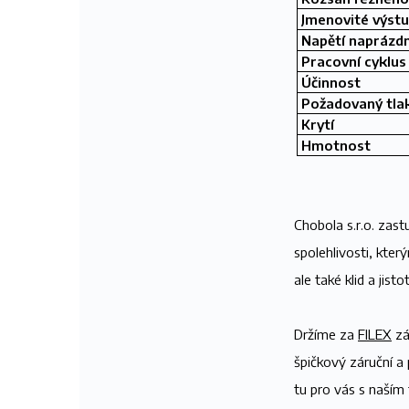
Jmenovité výstu
Napětí naprázd
Pracovní cyklus
Účinnost
Požadovaný tla
Krytí
Hmotnost
Chobola s.r.o. zas
spolehlivosti, kte
ale také klid a jisto
Držíme za
FILEX
zá
špičkový záruční a 
tu pro vás s naším