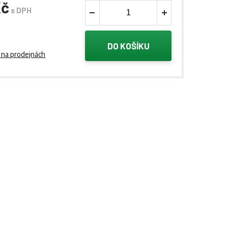
Kč
s DPH
DO KOŠÍKU
 na prodejnách