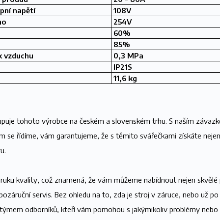
pní napětí
108V
no
254V
60%
85%
k vzduchu
0,3 MPa
IP21S
11,6 kg
tupuje tohoto výrobce na českém a slovenském trhu. S naším závazk
rým se řídíme, vám garantujeme, že s těmito svářečkami získáte nejen
tu.
ruku kvality, což znamená, že vám můžeme nabídnout nejen skvělé p
pozáruční servis. Bez ohledu na to, zda je stroj v záruce, nebo už po 
 týmem odborníků, kteří vám pomohou s jakýmikoliv problémy nebo 