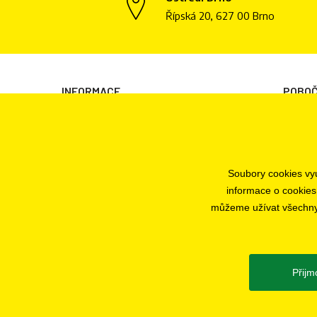
Řípská 20, 627 00 Brno
INFORMACE
POBO
Všeobecné obchodní podmínky
Brno
Informace o zpracování osobních údajů
Plzeň
Informace o cookies
Praha
Soubory cookies vyu
Odstoupení od smlouvy
Jihlava
informace o cookies
Ochrana osobních údajů
můžeme užívat všechny t
Nastavení cookies
Přijm