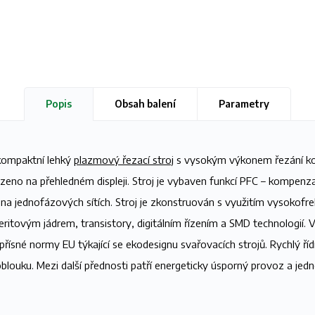
Popis
Obsah balení
Parametry
kompaktní lehký
plazmový řezací stroj
s vysokým výkonem řezání ko
zeno na přehledném displeji. Stroj je vybaven funkcí PFC – kompenza
na jednofázových sítích. Stroj je zkonstruován s využitím vysokofr
eritovým jádrem, transistory, digitálním řízením a SMD technologií.
 přísné normy EU týkající se ekodesignu svařovacích strojů. Rychlý říd
 oblouku. Mezi další přednosti patří energeticky úsporný provoz a je