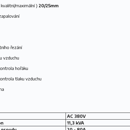
 kvalitní/maximální )
20/25mm
zapalování
tního řezání
ku vzduchu
ontrola hořáku
ontrola tlaku vzduchu
na
AC 380V
on
11,3 kVA
 proudu
20 - 80A