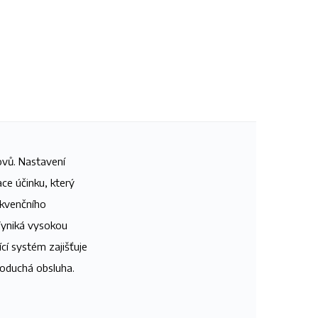
vů. Nastavení
ce účinku, který
ekvenčního
 Vyniká vysokou
ící systém zajišťuje
dnoduchá obsluha.