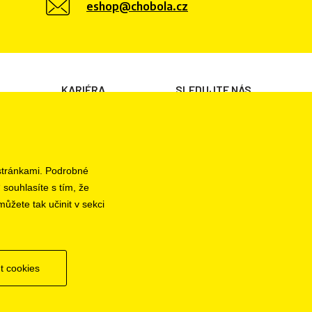
eshop@chobola.cz
KARIÉRA
SLEDUJTE NÁS
Volné pozice
 stránkami. Podrobné
 souhlasíte s tím, že
ůžete tak učinit v sekci
t cookies