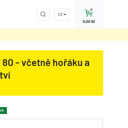
0
Hledat
CZ
0,00 Kč
 80 - včetně hořáku a
tví
KA