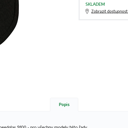
SKLADEM
Zobrazit dostupnost
Popis
peedglas 9100 - pro všechny modely této řady.