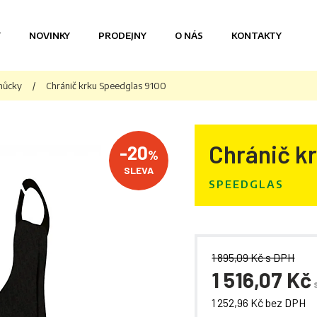
Y
NOVINKY
PRODEJNY
O NÁS
KONTAKTY
můcky
/
Chránič krku Speedglas 9100
Chránič k
-20
%
SLEVA
SPEEDGLAS
1 895,09 Kč s DPH
1 516,07 Kč
1 252,96 Kč bez DPH