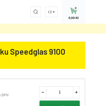
0
Hledat
CZ
0,00 Kč
rku Speedglas 9100
s DPH