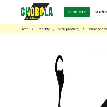
PRODUKTY
SLUŽB
Úvod
/
Produkty
/
Akční produkty
/
Ochranné po