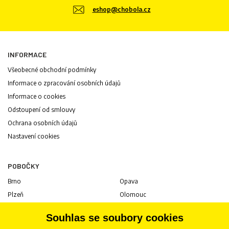
eshop@chobola.cz
INFORMACE
Všeobecné obchodní podmínky
Informace o zpracování osobních údajů
Informace o cookies
Odstoupení od smlouvy
Ochrana osobních údajů
Nastavení cookies
POBOČKY
Brno
Opava
Plzeň
Olomouc
Praha
Uherské Hradiště
Souhlas se soubory cookies
Jihlava
Pardubice