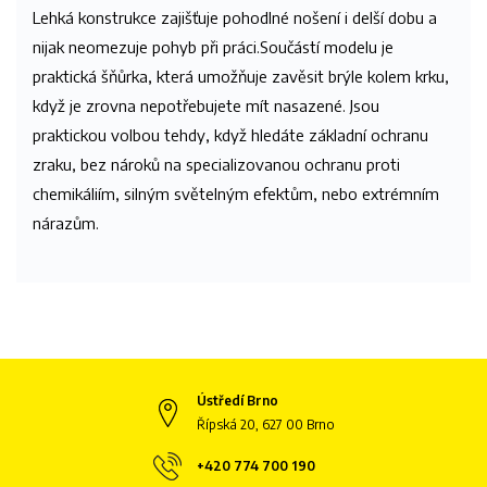
Lehká konstrukce zajišťuje pohodlné nošení i delší dobu a
nijak neomezuje pohyb při práci.
Součástí modelu je
praktická šňůrka, která umožňuje zavěsit brýle kolem krku,
když je zrovna nepotřebujete mít nasazené
. Jsou
praktickou volbou tehdy, když hledáte základní ochranu
zraku, bez nároků na specializovanou ochranu proti
chemikáliím, silným světelným efektům, nebo extrémním
nárazům.
Ústředí Brno
Řípská 20, 627 00 Brno
+420 774 700 190