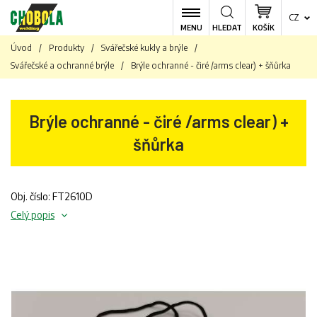
CZ
MENU
HLEDAT
KOŠÍK
Úvod
/
Produkty
/
Svářečské kukly a brýle
/
Svářečské a ochranné brýle
/
Brýle ochranné - čiré /arms clear) + šňůrka
Brýle ochranné - čiré /arms clear) +
šňůrka
Obj. číslo: FT2610D
Celý popis