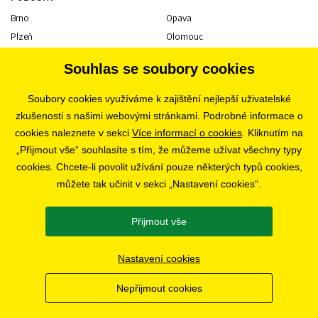
Brno
Opava
Plzeň
Olomouc
Praha
Uherské Hradiště
Souhlas se soubory cookies
Jihlava
Pardubice
Hradec Králové
Tábor
Soubory cookies využíváme k zajištění nejlepší uživatelské
Ostrava
Liberec
zkušenosti s našimi webovými stránkami. Podrobné informace o
Zlín
Bratislava
cookies naleznete v sekci
Více informací o cookies
. Kliknutím na
„Přijmout vše“ souhlasíte s tím, že můžeme užívat všechny typy
cookies. Chcete-li povolit užívání pouze některých typů cookies,
KARIÉRA
můžete tak učinit v sekci „Nastavení cookies“.
Volné pozice
Přijmout vše
SLEDUJTE NÁS
Nastavení cookies
Nepřijmout cookies
© 2019 - 2026 CHOBOLA s.r.o.