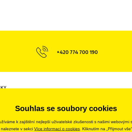
+420 774 700 190
ČKY
Opava
Hradec Králové
Tábor
Souhlas se soubory cookies
Olomouc
Ostrava
Liberec
Uherské Hradiště
Zlín
Bratislava
žíváme k zajištění nejlepší uživatelské zkušenosti s našimi webovými
Pardubice
 naleznete v sekci
Více informací o cookies
. Kliknutím na „Přijmout vše“