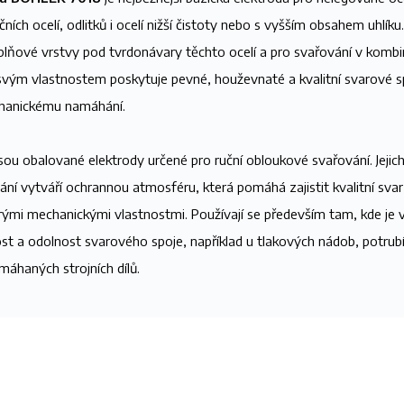
ních ocelí, odlitků i ocelí nižší čistoty nebo s vyšším obsahem uhlíku.
plňové vrstvy pod tvrdonávary těchto ocelí a pro svařování v kombin
svým vlastnostem poskytuje pevné, houževnaté a kvalitní svarové s
chanickému namáhání.
sou obalované elektrody určené pro ruční obloukové svařování. Jejich
ní vytváří ochrannou atmosféru, která pomáhá zajistit kvalitní sv
rými mechanickými vlastnostmi. Používají se především tam, kde j
ost a odolnost svarového spoje, například u tlakových nádob, potrubí
máhaných strojních dílů.