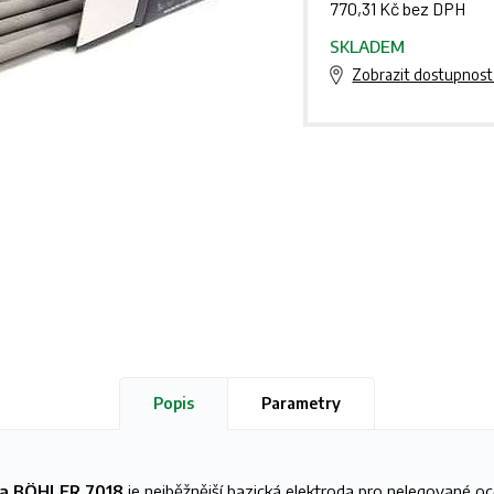
770,31 Kč bez DPH
SKLADEM
Zobrazit dostupnost
Popis
Parametry
da BÖHLER 7018
je nejběžnější bazická elektroda pro nelegované oc