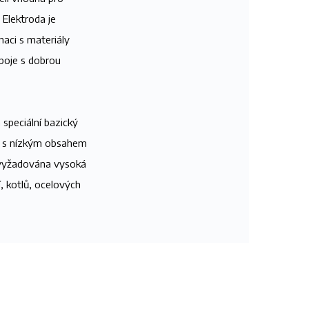
 Elektroda je
aci s materiály
poje s dobrou
 speciální bazický
ar s nízkým obsahem
e vyžadována vysoká
, kotlů, ocelových