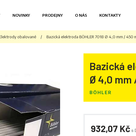
Y
NOVINKY
PRODEJNY
O NÁS
KONTAKTY
Elektrody obalované
/
Bazická elektroda BÖHLER 7018 Ø 4,0 mm / 450 m
Bazická e
Ø 4,0 mm 
BÖHLER
932,07 Kč
s