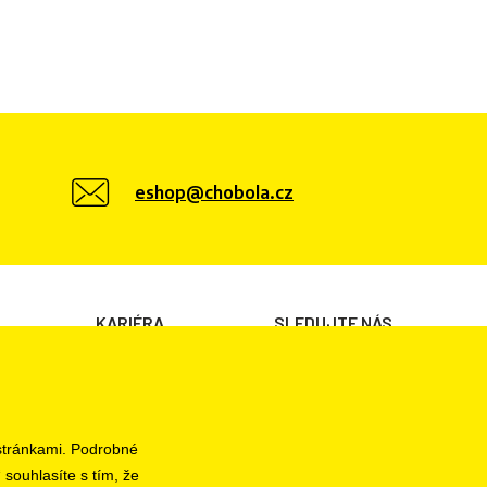
eshop@chobola.cz
KARIÉRA
SLEDUJTE NÁS
Volné pozice
 stránkami. Podrobné
 souhlasíte s tím, že