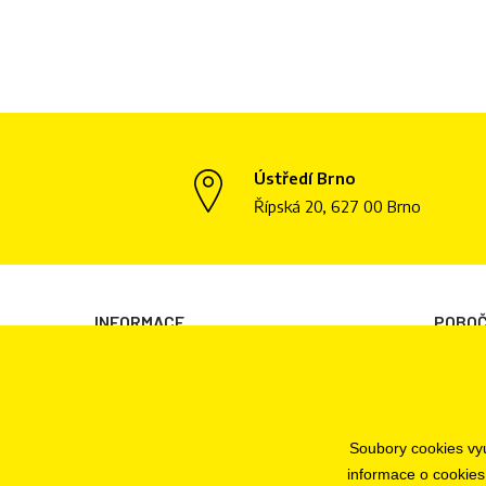
Ústředí Brno
Řípská 20, 627 00 Brno
INFORMACE
POBO
Všeobecné obchodní podmínky
Brno
Informace o zpracování osobních údajů
Plzeň
Informace o cookies
Praha
Soubory cookies vyu
Odstoupení od smlouvy
Jihlava
informace o cookies