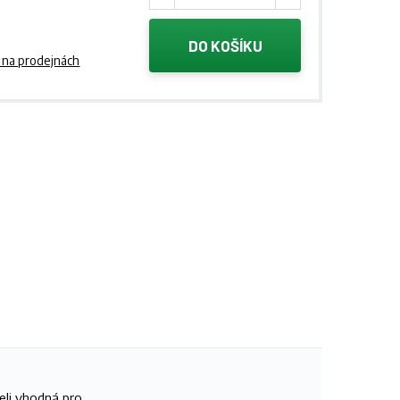
DO KOŠÍKU
 na prodejnách
eli vhodná pro