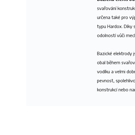
svařování konstrukč
určena také pro vý
typu Hardox. Díky 
odolností vůči me
Bazické elektrody j
obal během svařová
vodíku a velmi dob
pevnost, spolehliv
konstrukcí nebo na