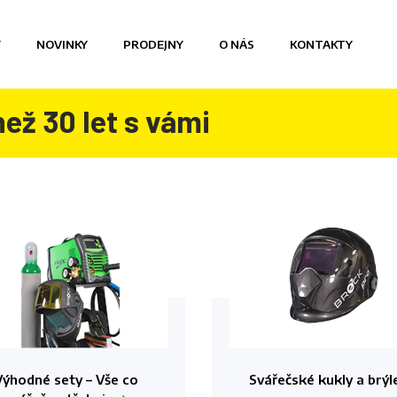
Y
NOVINKY
PRODEJNY
O NÁS
KONTAKTY
než 30 let s vámi
Výhodné sety – Vše co
Svářečské kukly a
brýl