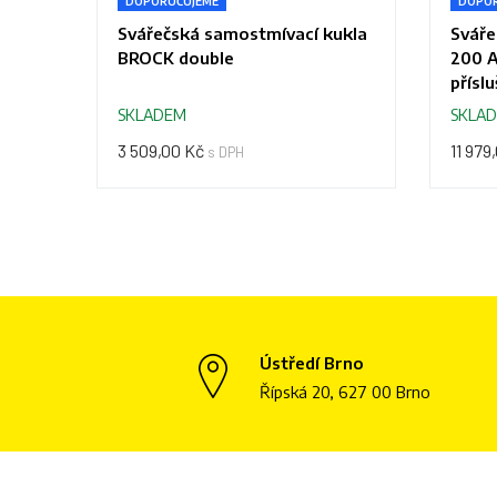
DOPORUČUJEME
DOPOR
Svářečská samostmívací kukla
Sváře
BROCK double
200 A
přísl
SKLADEM
SKLA
3 509,00 Kč
11 979
s DPH
Ústředí Brno
Řípská 20, 627 00 Brno