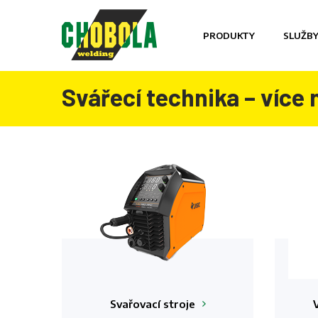
PRODUKTY
SLUŽB
Svářecí technika – více 
Svařovací
stroje