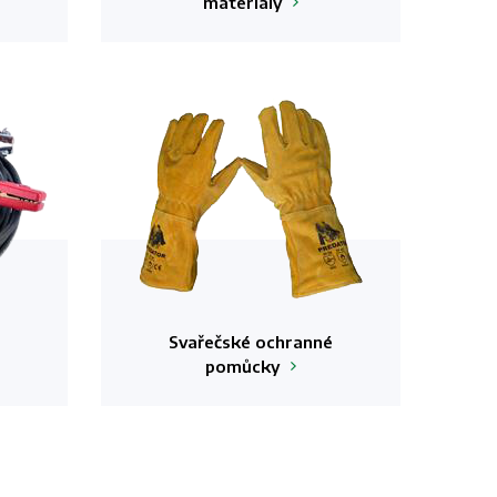
materiály
Svařečské ochranné
pomůcky