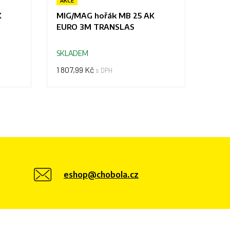
AKCE
AKCE
K
MIG/MAG hořák MB 25 AK
MIG/
EURO 3M TRANSLAS
EURO
SKLADEM
SKLA
1 807,99 Kč
2 743
s DPH
eshop@chobola.cz