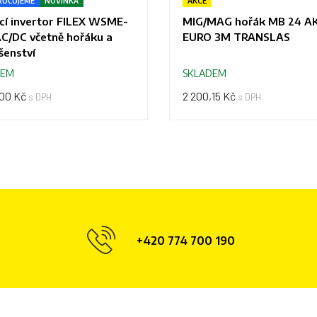
UČUJEME
NOVINKA
AKCE
cí invertor FILEX WSME-
MIG/MAG hořák MB 24 A
C/DC včetně hořáku a
EURO 3M TRANSLAS
ušenství
DEM
SKLADEM
,00 Kč
2 200,15 Kč
s DPH
s DPH
+420 774 700 190