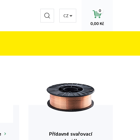
0
Hledat
CZ
0,00 Kč
e
Přídavné svařovací