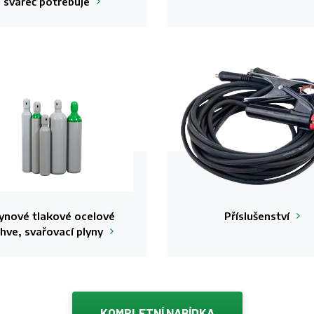
svářeč
potřebuje
ynové tlakové ocelové
Příslušenství
áhve, svařovací
plyny
KOMPLETNÍ NABÍDKA