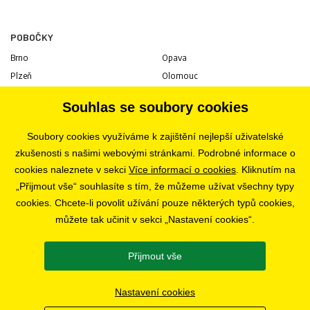
POBOČKY
Brno
Opava
Plzeň
Olomouc
Praha
Uherské Hradiště
Souhlas se soubory cookies
Jihlava
Pardubice
Hradec Králové
Tábor
Soubory cookies využíváme k zajištění nejlepší uživatelské
Ostrava
Liberec
zkušenosti s našimi webovými stránkami. Podrobné informace o
Zlín
Bratislava
cookies naleznete v sekci
Více informací o cookies
. Kliknutím na
„Přijmout vše“ souhlasíte s tím, že můžeme užívat všechny typy
cookies. Chcete-li povolit užívání pouze některých typů cookies,
KARIÉRA
můžete tak učinit v sekci „Nastavení cookies“.
Volné pozice
Přijmout vše
SLEDUJTE NÁS
Nastavení cookies