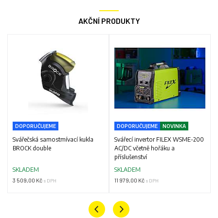
AKČNÍ PRODUKTY
DOPORUČUJEME
DOPORUČUJEME
NOVINKA
Svářečská samostmívací kukla
Svářecí invertor FILEX WSME-200
BROCK double
AC/DC včetně hořáku a
příslušenství
SKLADEM
SKLADEM
3 509,00 Kč
11 979,00 Kč
s DPH
s DPH
Previous
Next