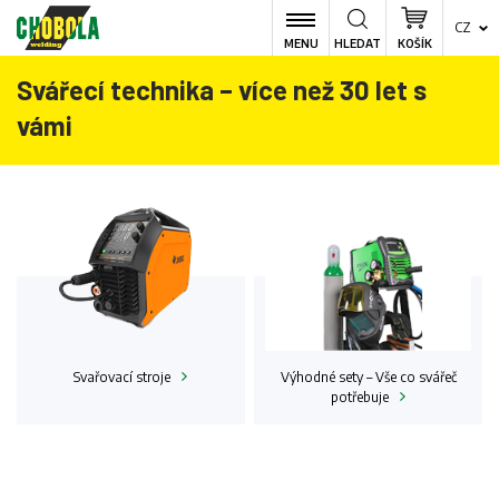
CZ
MENU
HLEDAT
KOŠÍK
Svářecí technika – více než 30 let s
vámi
Svařovací
stroje
Výhodné sety – Vše co svářeč
potřebuje