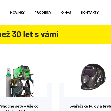
Y
NOVINKY
PRODEJNY
O NÁS
KONTAKTY
než 30 let s vámi
Výhodné sety – Vše co
Svářečské kukly a
brýl