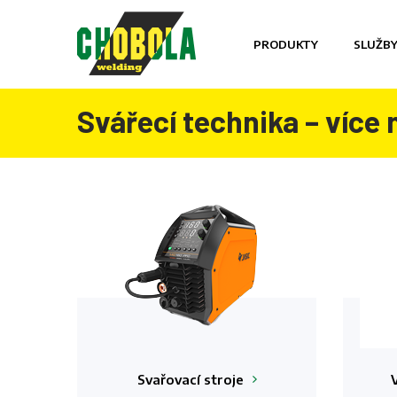
PRODUKTY
SLUŽB
Svářecí technika – více 
Svařovací
stroje