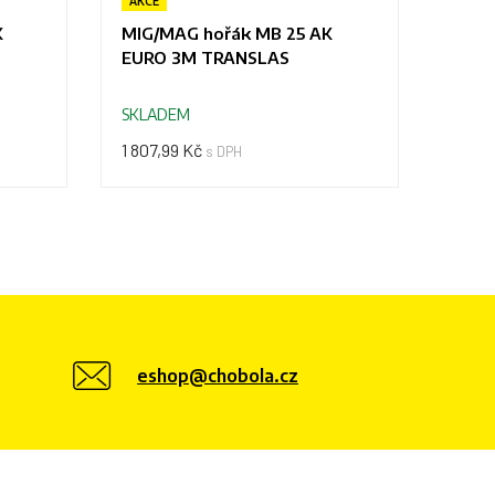
AKCE
AKCE
K
MIG/MAG hořák MB 25 AK
MIG/
EURO 3M TRANSLAS
EURO
SKLADEM
SKLA
1 807,99 Kč
2 743
s DPH
eshop@chobola.cz