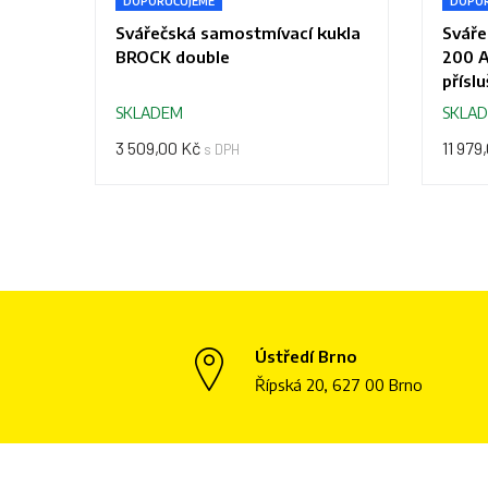
DOPORUČUJEME
DOPOR
Svářečská samostmívací kukla
Sváře
BROCK double
200 A
přísl
SKLADEM
SKLA
3 509,00 Kč
11 979
s DPH
Ústředí Brno
Řípská 20, 627 00 Brno