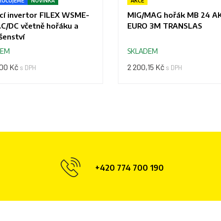
UČUJEME
NOVINKA
AKCE
cí invertor FILEX WSME-
MIG/MAG hořák MB 24 A
C/DC včetně hořáku a
EURO 3M TRANSLAS
ušenství
DEM
SKLADEM
,00 Kč
2 200,15 Kč
s DPH
s DPH
+420 774 700 190