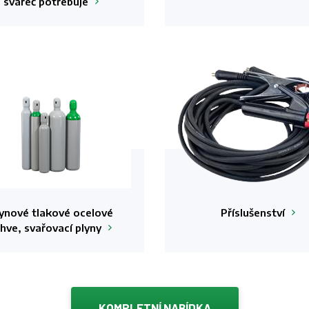
svářeč
potřebuje
ynové tlakové ocelové
Příslušenství
áhve, svařovací
plyny
KOMPLETNÍ NABÍDKA