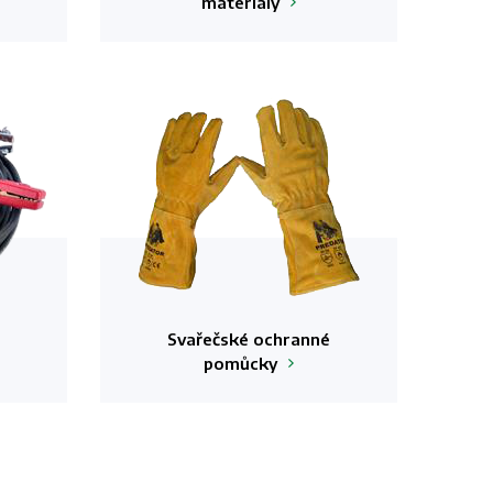
materiály
Svařečské ochranné
pomůcky