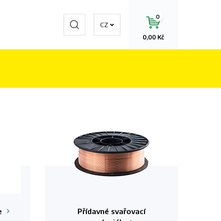
0
Hledat
CZ
0,00 Kč
e
Přídavné svařovací